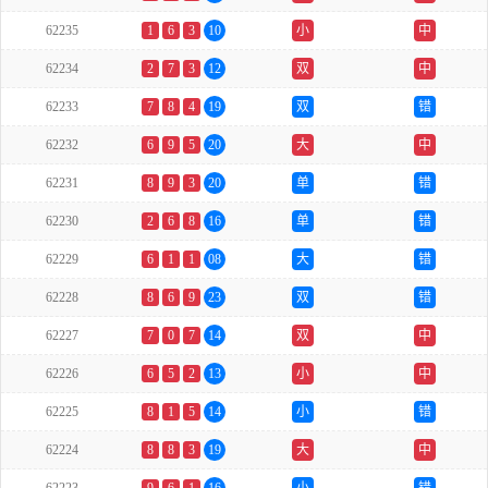
62235
1
6
3
10
小
中
62234
2
7
3
12
双
中
62233
7
8
4
19
双
错
62232
6
9
5
20
大
中
62231
8
9
3
20
单
错
62230
2
6
8
16
单
错
62229
6
1
1
08
大
错
62228
8
6
9
23
双
错
62227
7
0
7
14
双
中
62226
6
5
2
13
小
中
62225
8
1
5
14
小
错
62224
8
8
3
19
大
中