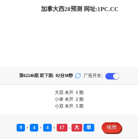
加拿大西28预测 网址:1PC.CC
第
62246
期 距下期:
02
分
38
秒
广告开关：
大双
未开:
1
期
小单
未开:
2
期
小双
未开:
5
期
9
4
4
17
大
单
咪牌
+
+
=
-