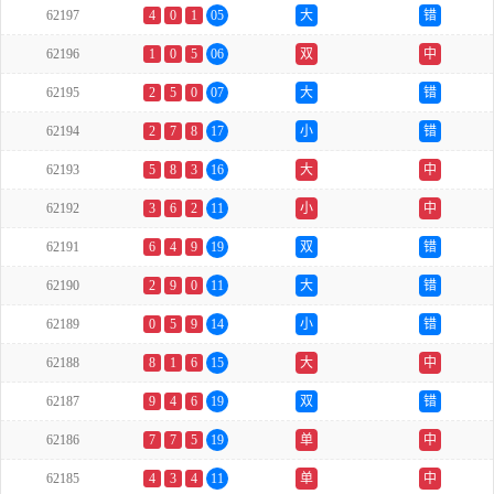
62197
4
0
1
05
大
错
62196
1
0
5
06
双
中
62195
2
5
0
07
大
错
62194
2
7
8
17
小
错
62193
5
8
3
16
大
中
62192
3
6
2
11
小
中
62191
6
4
9
19
双
错
62190
2
9
0
11
大
错
62189
0
5
9
14
小
错
62188
8
1
6
15
大
中
62187
9
4
6
19
双
错
62186
7
7
5
19
单
中
62185
4
3
4
11
单
中