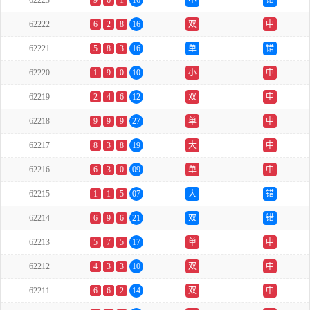
62223
9
6
1
16
小
错
62222
6
2
8
16
双
中
62221
5
8
3
16
单
错
62220
1
9
0
10
小
中
62219
2
4
6
12
双
中
62218
9
9
9
27
单
中
62217
8
3
8
19
大
中
62216
6
3
0
09
单
中
62215
1
1
5
07
大
错
62214
6
9
6
21
双
错
62213
5
7
5
17
单
中
62212
4
3
3
10
双
中
62211
6
6
2
14
双
中