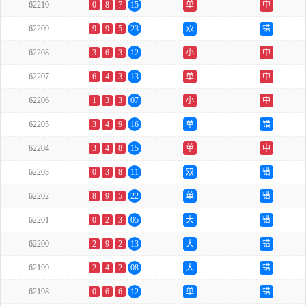
62210
0
8
7
15
单
中
62209
9
9
5
23
双
错
62208
3
6
3
12
小
中
62207
6
4
3
13
单
中
62206
1
3
3
07
小
中
62205
3
4
9
16
单
错
62204
3
4
8
15
单
中
62203
0
3
8
11
双
错
62202
8
9
5
22
单
错
62201
0
2
3
05
大
错
62200
2
9
2
13
大
错
62199
2
4
2
08
大
错
62198
0
6
6
12
单
错