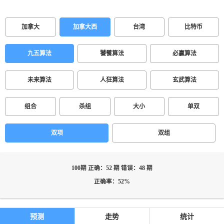
加拿大
加拿大西
台湾
比特币
九五算法
饕餮算法
必赢算法
未来算法
人狂算法
玄武算法
组合
杀组
大小
单双
双项
双组
100期 正确：52 期 错误：48 期
正确率：52%
预测
走势
统计