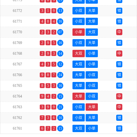
61773
6
8
9
23
大双
小单
错
61772
3
1
9
13
小双
大单
错
61771
4
8
4
16
小双
大单
错
61770
2
3
2
07
小单
大双
中
61769
2
9
5
16
小双
大单
错
61768
2
9
3
14
大双
小单
中
61767
4
3
5
12
大双
小单
错
61766
9
8
7
24
大单
小双
错
61765
8
5
3
16
大单
小双
错
61764
9
4
2
15
大单
小双
中
61763
3
9
9
21
小双
大单
中
61762
7
3
6
16
小双
大单
错
61761
6
7
2
15
大双
小单
错