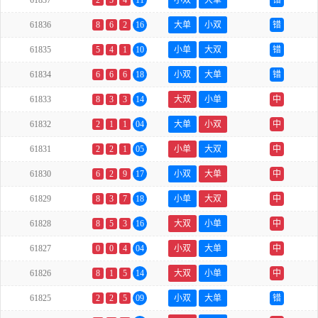
61837
2
5
4
11
小双
大单
错
61836
8
6
2
16
大单
小双
错
61835
5
4
1
10
小单
大双
错
61834
6
6
6
18
小双
大单
错
61833
8
3
3
14
大双
小单
中
61832
2
1
1
04
大单
小双
中
61831
2
2
1
05
小单
大双
中
61830
6
2
9
17
小双
大单
中
61829
8
3
7
18
小单
大双
中
61828
8
5
3
16
大双
小单
中
61827
0
0
4
04
小双
大单
中
61826
8
1
5
14
大双
小单
中
61825
2
2
5
09
小双
大单
错