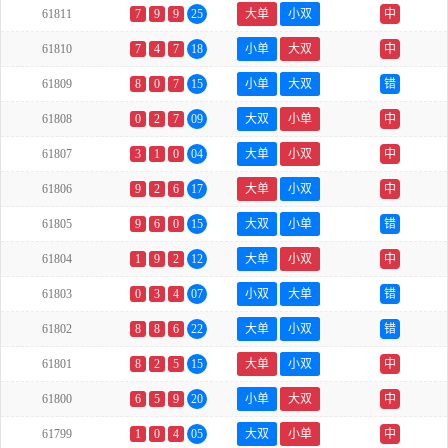
61811
7
9
9
25
大单
小双
中
61810
7
4
7
18
小单
大双
中
61809
8
0
7
15
小单
大双
错
61808
0
2
7
09
大双
小单
中
61807
3
1
0
04
大单
小双
中
61806
9
2
6
17
大单
小双
中
61805
9
6
0
15
大双
小单
错
61804
1
9
2
12
大单
小双
中
61803
0
3
4
07
小双
大单
错
61802
8
8
6
22
大单
小双
错
61801
8
2
5
15
大单
小双
中
61800
6
5
9
20
小单
大双
中
61799
1
0
4
05
大双
小单
中