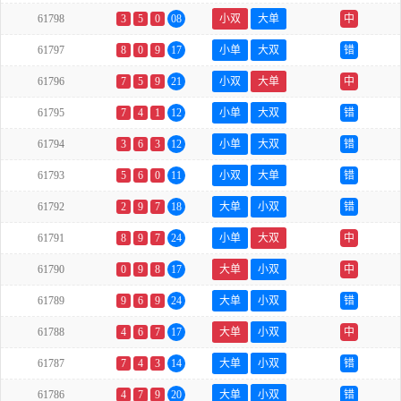
61798
3
5
0
08
小双
大单
中
61797
8
0
9
17
小单
大双
错
61796
7
5
9
21
小双
大单
中
61795
7
4
1
12
小单
大双
错
61794
3
6
3
12
小单
大双
错
61793
5
6
0
11
小双
大单
错
61792
2
9
7
18
大单
小双
错
61791
8
9
7
24
小单
大双
中
61790
0
9
8
17
大单
小双
中
61789
9
6
9
24
大单
小双
错
61788
4
6
7
17
大单
小双
中
61787
7
4
3
14
大单
小双
错
61786
4
7
9
20
大单
小双
错