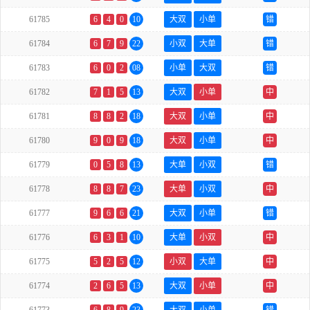
61785
6
4
0
10
大双
小单
错
61784
6
7
9
22
小双
大单
错
61783
6
0
2
08
小单
大双
错
61782
7
1
5
13
大双
小单
中
61781
8
8
2
18
大双
小单
中
61780
9
0
9
18
大双
小单
中
61779
0
5
8
13
大单
小双
错
61778
8
8
7
23
大单
小双
中
61777
9
6
6
21
大双
小单
错
61776
6
3
1
10
大单
小双
中
61775
5
2
5
12
小双
大单
中
61774
2
6
5
13
大双
小单
中