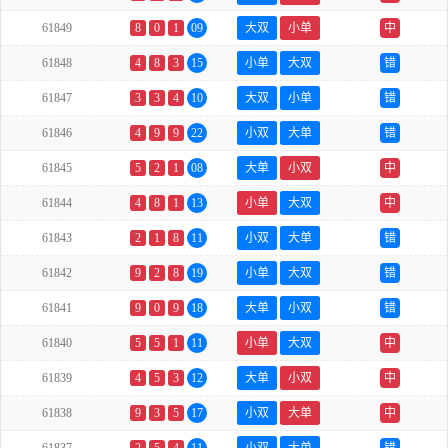
61849
8
0
1
09
大双
小单
中
61848
4
8
3
15
小单
大双
错
61847
3
3
4
10
大双
小单
错
61846
4
9
9
22
小双
大单
错
61845
5
2
1
08
大单
小双
中
61844
4
8
1
13
小单
大双
中
61843
2
1
8
11
小双
大单
错
61842
9
2
8
19
小单
大双
错
61841
9
0
9
18
大单
小双
错
61840
5
5
1
11
小单
大双
中
61839
4
5
3
12
大单
小双
中
61838
9
3
5
17
小双
大单
中