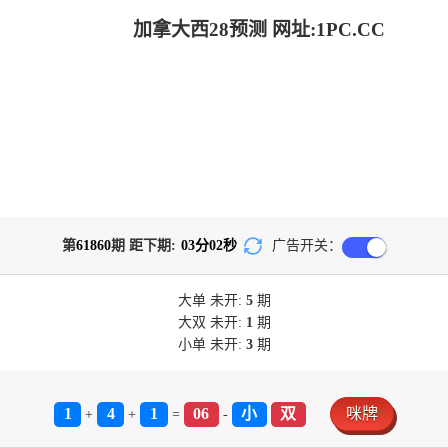
加拿大西28预测 网址:1PC.CC
第
61860
期 距下期:
03
分
01
秒
广告开关：
大单
未开:
5
期
大双
未开:
1
期
小单
未开:
3
期
1
4
1
06
小
双
咪牌
+
+
=
-