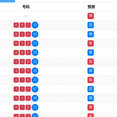
号码
预测
---
单
15
双
0
8
7
16
单
8
2
6
21
单
8
5
8
20
单
6
8
6
22
双
5
9
8
20
单
4
7
9
21
单
8
7
6
07
双
3
2
2
08
单
3
1
4
21
单
8
7
6
11
单
4
2
5