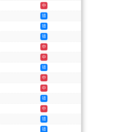
中
错
错
错
中
中
错
中
中
错
中
错
错