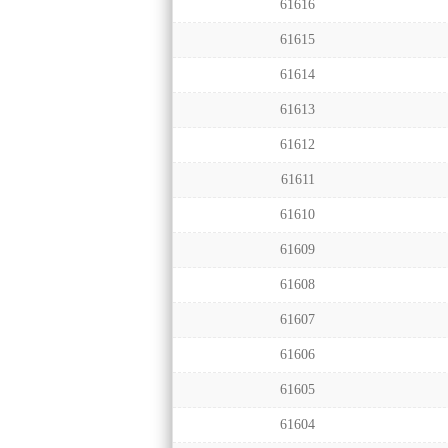
61616
61615
61614
61613
61612
61611
61610
61609
61608
61607
61606
61605
61604