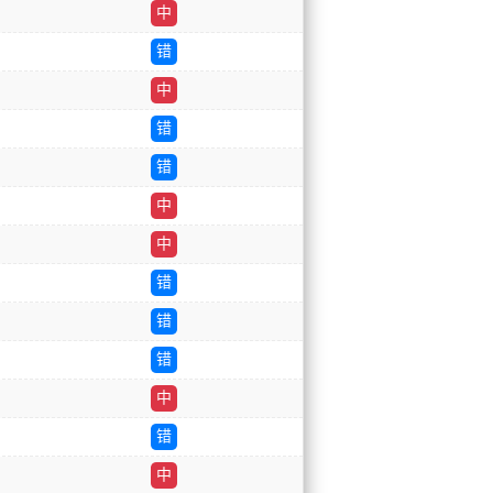
中
错
中
错
错
中
中
错
错
错
中
错
中