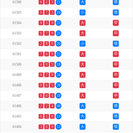
61506
6
2
3
11
大
错
61505
9
7
3
19
小
错
61504
9
5
9
23
大
中
61503
6
7
9
22
大
中
61502
2
9
9
20
小
错
61501
7
6
9
22
大
中
61500
4
9
5
18
大
中
61499
9
7
8
24
大
中
61498
9
6
5
20
大
中
61497
8
6
4
18
大
中
61496
2
2
4
08
大
错
61495
0
5
6
11
大
错
61494
3
0
9
12
大
错