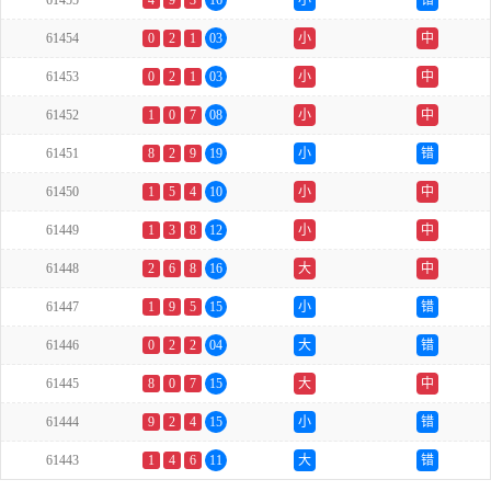
61455
4
9
3
16
小
错
61454
0
2
1
03
小
中
61453
0
2
1
03
小
中
61452
1
0
7
08
小
中
61451
8
2
9
19
小
错
61450
1
5
4
10
小
中
61449
1
3
8
12
小
中
61448
2
6
8
16
大
中
61447
1
9
5
15
小
错
61446
0
2
2
04
大
错
61445
8
0
7
15
大
中
61444
9
2
4
15
小
错
61443
1
4
6
11
大
错