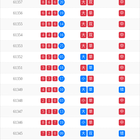
61357
8
6
6
20
大
双
中
61356
6
4
9
19
大
单
中
61355
0
8
6
14
大
双
中
61354
4
4
8
16
大
双
中
61353
9
8
8
25
大
单
中
61352
0
5
0
05
大
单
中
61351
3
7
8
18
大
单
中
61350
9
3
5
17
小
单
中
61349
4
0
6
10
大
单
错
61348
2
1
0
03
小
单
中
61347
5
1
7
13
大
单
中
61346
8
4
7
19
小
单
中
61345
7
2
0
09
大
双
错