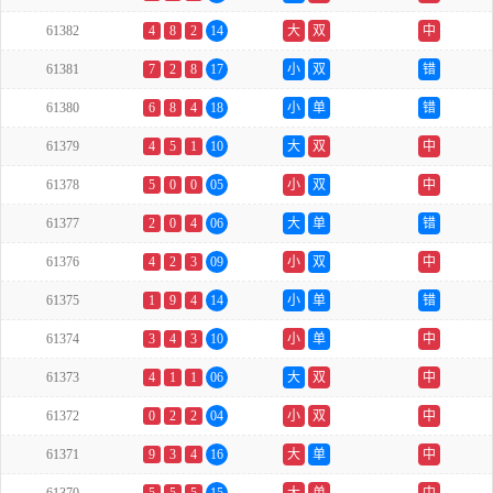
61382
4
8
2
14
大
双
中
61381
7
2
8
17
小
双
错
61380
6
8
4
18
小
单
错
61379
4
5
1
10
大
双
中
61378
5
0
0
05
小
双
中
61377
2
0
4
06
大
单
错
61376
4
2
3
09
小
双
中
61375
1
9
4
14
小
单
错
61374
3
4
3
10
小
单
中
61373
4
1
1
06
大
双
中
61372
0
2
2
04
小
双
中
61371
9
3
4
16
大
单
中