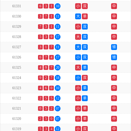
61331
6
3
1
10
小
双
中
61330
3
7
1
11
大
单
中
61329
7
3
1
11
小
双
中
61328
5
3
9
17
大
双
中
61327
3
1
7
11
大
双
错
61326
6
7
4
17
小
双
错
61325
4
9
7
20
大
单
中
61324
9
2
7
18
小
双
中
61323
4
6
0
10
小
单
中
61322
2
5
5
12
小
单
中
61321
0
5
2
07
小
单
中
61320
2
5
0
07
小
单
中
61319
5
3
4
12
小
双
中