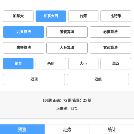
加拿大
加拿大西
台湾
比特币
九五算法
饕餮算法
必赢算法
未来算法
人狂算法
玄武算法
组合
杀组
大小
单双
双项
双组
100期 正确：75 期 错误：25 期
正确率：75%
预测
走势
统计