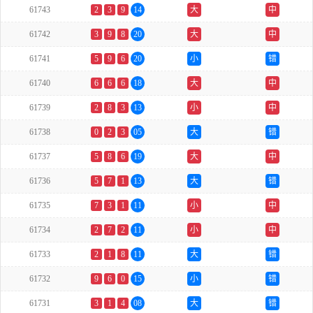
61743
2
3
9
14
大
中
61742
3
9
8
20
大
中
61741
5
9
6
20
小
错
61740
6
6
6
18
大
中
61739
2
8
3
13
小
中
61738
0
2
3
05
大
错
61737
5
8
6
19
大
中
61736
5
7
1
13
大
错
61735
7
3
1
11
小
中
61734
2
7
2
11
小
中
61733
2
1
8
11
大
错
61732
9
6
0
15
小
错
61731
3
1
4
08
大
错