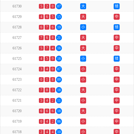
61730
5
2
0
07
大
错
61729
4
6
5
15
大
中
61728
6
7
6
19
小
错
61727
7
6
8
21
大
中
61726
5
7
4
16
大
中
61725
4
5
9
18
小
错
61724
3
4
0
07
小
中
61723
0
1
8
09
小
中
61722
7
8
3
18
大
中
61721
5
4
2
11
小
中
61720
6
6
6
18
大
中
61719
0
4
2
06
小
中
61718
2
4
4
10
小
中