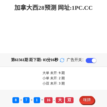
加拿大西28预测 网址:1PC.CC
第
61561
期 距下期:
03
分
16
秒
广告开关：
大单
未开:
9
期
小单
未开:
2
期
小双
未开:
3
期
8
+
7
+
1
=
16
-
大
双
咪牌