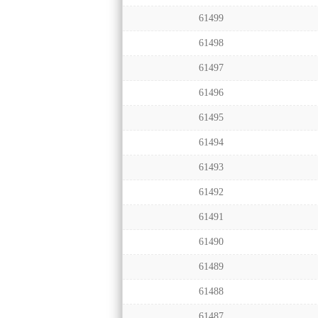
61499
61498
61497
61496
61495
61494
61493
61492
61491
61490
61489
61488
61487