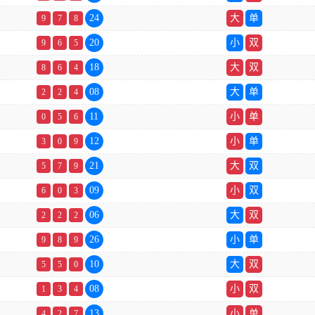
24
大
单
9
7
8
20
小
双
9
6
5
18
大
双
8
6
4
08
大
单
2
2
4
11
小
单
0
5
6
12
小
单
3
0
9
21
大
双
5
7
9
09
小
双
6
0
3
06
大
双
2
2
2
26
小
单
9
8
9
10
大
双
5
5
0
08
小
双
1
3
4
13
小
单
4
2
7