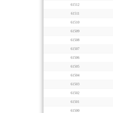
61512
61511
61510
61509
61508
61507
61506
61505
61504
61503
61502
61501
61500