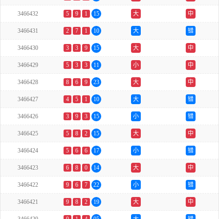
3466432
5
9
1
15
大
中
3466431
2
7
1
10
大
错
3466430
3
3
9
15
大
中
3466429
5
3
3
11
小
中
3466428
8
6
9
23
大
中
3466427
4
5
1
10
大
错
3466426
3
9
3
15
小
错
3466425
5
8
2
15
大
中
3466424
5
6
6
17
小
错
3466423
6
8
0
14
大
中
3466422
9
6
7
22
小
错
3466421
9
8
2
19
大
中