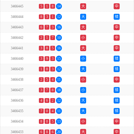
3466445
5
1
8
14
大
中
3466444
8
3
1
12
大
错
3466443
6
7
3
16
大
中
3466442
2
1
7
10
小
中
3466441
3
8
5
16
大
中
3466440
3
9
3
15
小
错
3466439
1
8
3
12
大
错
3466438
2
5
4
11
小
中
3466437
3
7
8
18
小
错
3466436
4
6
2
12
大
错
3466435
7
0
4
11
大
错
3466434
8
0
5
13
小
中
3466433
6
8
6
20
大
中