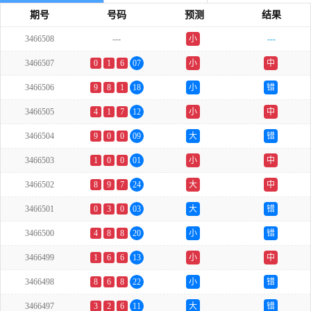
期号
号码
预测
结果
3466508
---
小
---
双
3466507
0
1
6
07
小
中
3466506
9
8
1
18
小
错
3466505
4
1
7
12
小
中
3466504
9
0
0
09
大
错
3466503
1
0
0
01
小
中
3466502
8
9
7
24
大
中
3466501
0
3
0
03
大
错
3466500
4
8
8
20
小
错
3466499
1
6
6
13
小
中
3466498
8
6
8
22
小
错
3466497
3
2
6
11
大
错