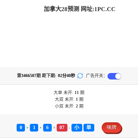
加拿大28预测 网址:1PC.CC
第
3466507
期 距下期:
02
分
40
秒
广告开关：
大单
未开:
11
期
大双
未开:
1
期
小双
未开:
2
期
0
1
6
07
小
单
咪牌
+
+
=
-