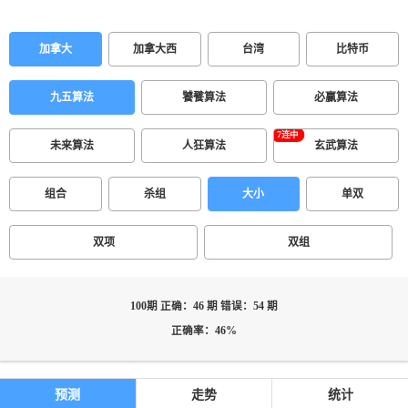
加拿大
加拿大西
台湾
比特币
九五算法
饕餮算法
必赢算法
未来算法
人狂算法
玄武算法
组合
杀组
大小
单双
双项
双组
100期 正确：46 期 错误：54 期
正确率：46%
预测
走势
统计