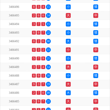
3466496
8
3
4
15
小
错
3466495
2
6
6
14
大
中
3466494
3
7
5
15
小
错
3466493
6
9
7
22
小
错
3466492
0
2
6
08
大
错
3466491
6
3
2
11
小
中
3466490
5
7
9
21
小
错
3466489
3
7
4
14
大
中
3466488
6
9
1
16
小
错
3466487
9
3
7
19
大
中
3466486
2
7
0
09
大
错
3466485
5
9
7
21
大
中