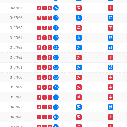
3467087
8
8
8
24
双
中
3467086
7
9
3
19
双
错
3467085
1
7
3
11
单
中
3467084
9
2
8
19
双
错
3467083
9
1
1
11
双
错
3467082
1
5
8
14
双
中
3467081
5
2
6
13
双
错
3467080
5
2
9
16
双
中
3467079
8
9
9
26
双
中
3467078
3
7
7
17
单
中
3467077
4
6
9
19
双
错
3467076
1
3
2
06
双
中