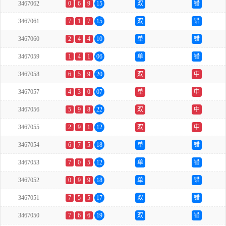
3467062
0
6
9
15
双
错
3467061
7
1
7
15
双
错
3467060
2
4
4
10
单
错
3467059
1
4
1
06
单
错
3467058
6
5
9
20
双
中
3467057
4
3
0
07
单
中
3467056
5
9
8
22
双
中
3467055
2
9
1
12
双
中
3467054
6
7
5
18
单
错
3467053
7
0
5
12
单
错
3467052
0
9
9
18
单
错
3467051
7
5
5
17
双
错
3467050
7
6
6
19
双
错