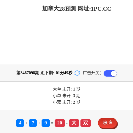
加拿大28预测 网址:1PC.CC
第
3467098
期 距下期:
01
分
49
秒
广告开关：
大单
未开:
1
期
小单
未开:
3
期
小双
未开:
2
期
4
7
9
20
大
双
咪牌
+
+
=
-