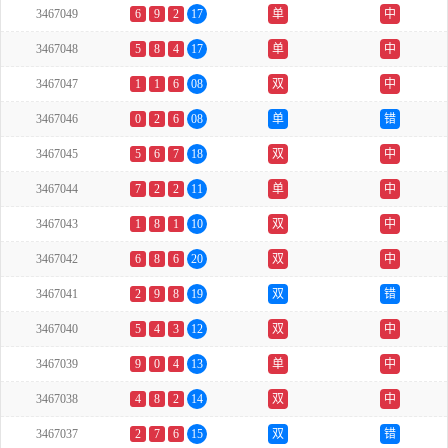
3467049
6
9
2
17
单
中
3467048
5
8
4
17
单
中
3467047
1
1
6
08
双
中
3467046
0
2
6
08
单
错
3467045
5
6
7
18
双
中
3467044
7
2
2
11
单
中
3467043
1
8
1
10
双
中
3467042
6
8
6
20
双
中
3467041
2
9
8
19
双
错
3467040
5
4
3
12
双
中
3467039
9
0
4
13
单
中
3467038
4
8
2
14
双
中
3467037
2
7
6
15
双
错