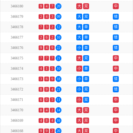
3466180
9
4
7
20
大
双
中
3466179
2
4
3
09
大
双
错
3466178
7
3
2
12
大
单
错
3466177
2
6
2
10
大
单
错
3466176
9
4
9
22
小
单
错
3466175
7
7
7
21
大
双
中
3466174
4
1
5
10
小
单
中
3466173
3
6
9
18
小
单
错
3466172
8
9
4
21
小
双
错
3466171
6
0
5
11
小
双
中
3466170
8
4
2
14
大
双
中
3466169
4
8
4
16
大
双
中
3466168
9
9
2
20
大
双
中