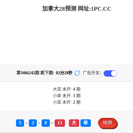
加拿大28预测 网址:1PC.CC
第
3466242
期 距下期:
02
分
28
秒
广告开关：
大双
未开:
4
期
小单
未开:
3
期
小双
未开:
2
期
5
2
8
15
大
单
咪牌
+
+
=
-