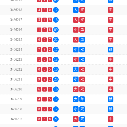
3466219
3
4
2
09
大
双
错
3466218
4
8
0
12
大
双
中
3466217
5
4
9
18
大
双
中
3466216
1
0
8
09
小
单
中
3466215
6
9
7
22
大
单
中
3466214
7
8
2
17
小
双
错
3466213
1
6
6
13
小
双
中
3466212
0
5
5
10
大
双
中
3466211
9
9
2
20
小
双
中
3466210
6
9
1
16
大
双
中
3466209
4
3
5
12
大
单
错
3466208
8
7
2
17
小
双
错
3466207
8
5
8
21
大
双
中