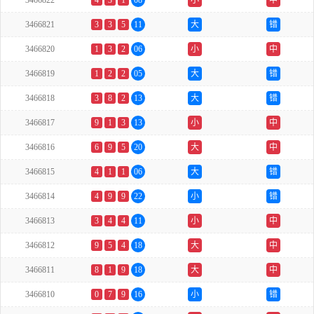
3466822
4
3
1
08
小
中
3466821
3
3
5
11
大
错
3466820
1
3
2
06
小
中
3466819
1
2
2
05
大
错
3466818
3
8
2
13
大
错
3466817
9
1
3
13
小
中
3466816
6
9
5
20
大
中
3466815
4
1
1
06
大
错
3466814
4
9
9
22
小
错
3466813
3
4
4
11
小
中
3466812
9
5
4
18
大
中
3466811
8
1
9
18
大
中
3466810
0
7
9
16
小
错