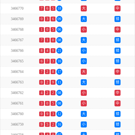
3466770
7
6
5
18
大
中
3466769
0
3
6
09
大
错
3466768
1
0
5
06
小
中
3466767
7
1
0
08
大
错
3466766
8
4
9
21
小
错
3466765
6
7
3
16
小
错
3466764
7
2
8
17
大
中
3466763
0
2
9
11
大
错
3466762
4
2
2
08
小
中
3466761
3
0
5
08
小
中
3466760
0
9
3
12
大
错
3466759
9
5
2
16
小
错