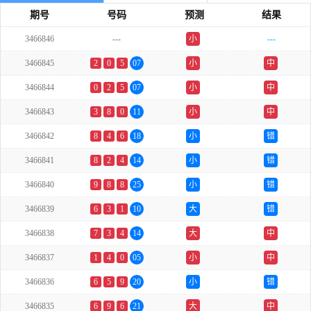
期号
号码
预测
结果
3466846
---
小
---
单
3466845
2
0
5
07
小
中
3466844
0
2
5
07
小
中
3466843
3
8
0
11
小
中
3466842
8
4
6
18
小
错
3466841
8
2
4
14
小
错
3466840
9
8
8
25
小
错
3466839
6
3
1
10
大
错
3466838
7
3
4
14
大
中
3466837
1
4
0
05
小
中
3466836
6
5
9
20
小
错
3466835
6
9
6
21
大
中