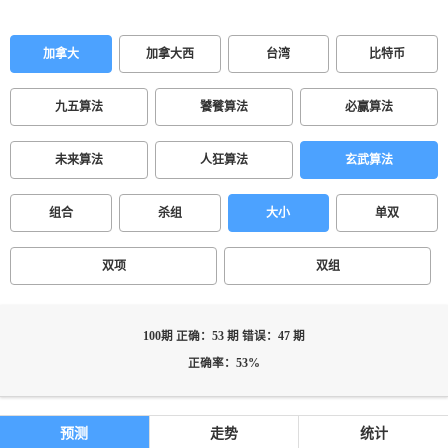
加拿大
加拿大西
台湾
比特币
九五算法
饕餮算法
必赢算法
未来算法
人狂算法
玄武算法
组合
杀组
大小
单双
双项
双组
100期 正确：53 期 错误：47 期
正确率：53%
预测
走势
统计