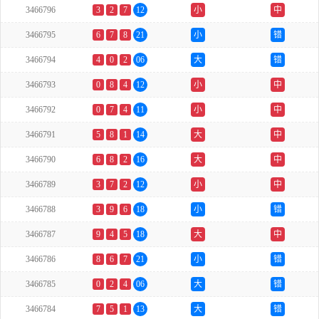
3466796
3
2
7
12
小
中
3466795
6
7
8
21
小
错
3466794
4
0
2
06
大
错
3466793
0
8
4
12
小
中
3466792
0
7
4
11
小
中
3466791
5
8
1
14
大
中
3466790
6
8
2
16
大
中
3466789
3
7
2
12
小
中
3466788
3
9
6
18
小
错
3466787
9
4
5
18
大
中
3466786
8
6
7
21
小
错
3466785
0
2
4
06
大
错
3466784
7
5
1
13
大
错