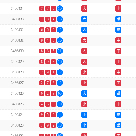
3466834
7
7
5
19
大
中
3466833
1
8
4
13
大
错
3466832
6
6
0
12
大
错
3466831
9
4
3
16
大
中
3466830
8
8
5
21
大
中
3466829
8
0
8
16
大
中
3466828
2
9
1
12
小
中
3466827
2
7
3
12
小
中
3466826
0
2
3
05
大
错
3466825
4
6
0
10
小
中
3466824
9
5
0
14
小
错
3466823
7
9
2
18
小
错