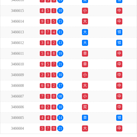
3466616
7
3
9
19
双
错
3466615
4
5
1
10
小
中
3466614
9
1
5
15
大
中
3466613
0
7
4
11
大
错
3466612
3
8
2
13
大
错
3466611
5
6
8
19
单
中
3466610
9
5
7
21
单
中
3466609
2
3
5
10
小
中
3466608
6
9
2
17
大
中
3466607
7
1
0
08
小
中
3466606
0
2
8
10
双
中
3466605
4
4
6
14
单
错
3466604
5
7
9
21
大
中