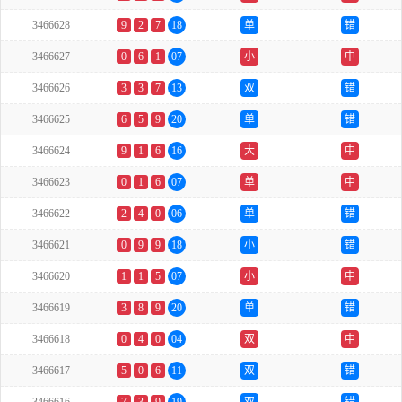
3466628
9
2
7
18
单
错
3466627
0
6
1
07
小
中
3466626
3
3
7
13
双
错
3466625
6
5
9
20
单
错
3466624
9
1
6
16
大
中
3466623
0
1
6
07
单
中
3466622
2
4
0
06
单
错
3466621
0
9
9
18
小
错
3466620
1
1
5
07
小
中
3466619
3
8
9
20
单
错
3466618
0
4
0
04
双
中
3466617
5
0
6
11
双
错