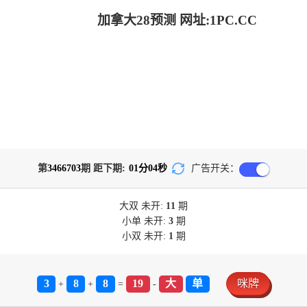
加拿大28预测 网址:1PC.CC
第
3466703
期 距下期:
01
分
03
秒
广告开关：
大双
未开:
11
期
小单
未开:
3
期
小双
未开:
1
期
3
8
8
19
大
单
咪牌
+
+
=
-