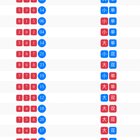
14
小
单
5
3
6
06
小
单
0
1
5
04
小
单
2
0
2
14
大
单
5
8
1
21
小
双
5
9
7
23
大
双
9
6
8
19
小
单
7
7
5
15
大
单
8
7
0
12
大
双
1
2
9
18
大
双
8
4
6
20
大
双
7
5
8
17
大
双
6
4
7