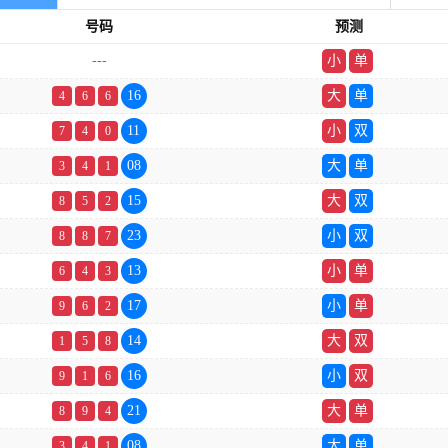
号码
预测
---
小
单
16
大
单
4
6
6
11
小
双
7
4
0
08
大
单
3
4
1
15
大
双
8
5
2
23
小
双
8
8
7
13
小
单
6
4
3
17
小
单
9
6
2
14
大
双
1
5
8
16
小
双
9
1
6
21
大
单
8
9
4
08
大
单
3
4
1