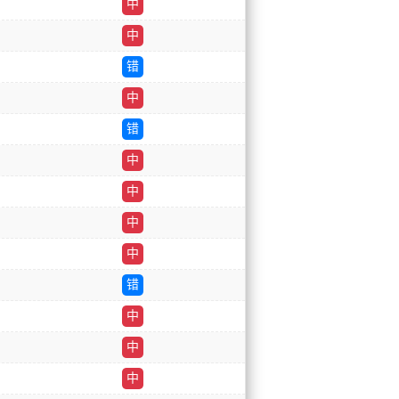
中
中
错
中
错
中
中
中
中
错
中
中
中