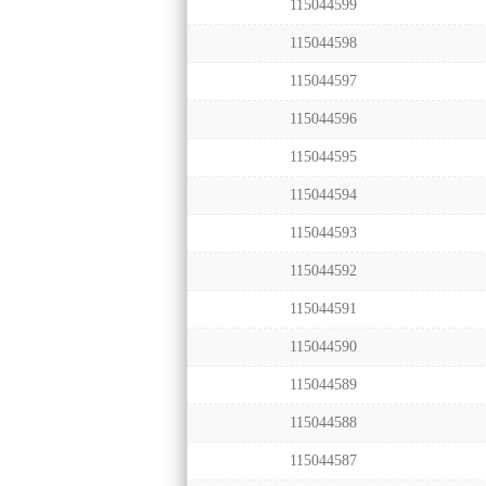
115044599
115044598
115044597
115044596
115044595
115044594
115044593
115044592
115044591
115044590
115044589
115044588
115044587