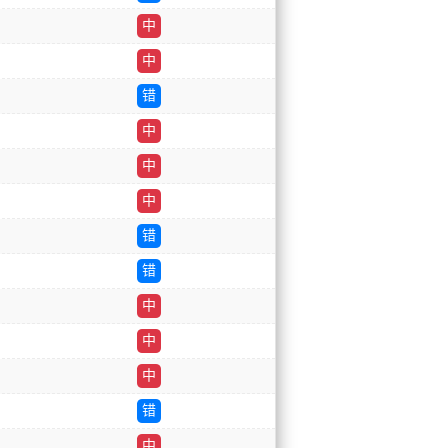
中
中
错
中
中
中
错
错
中
中
中
错
中