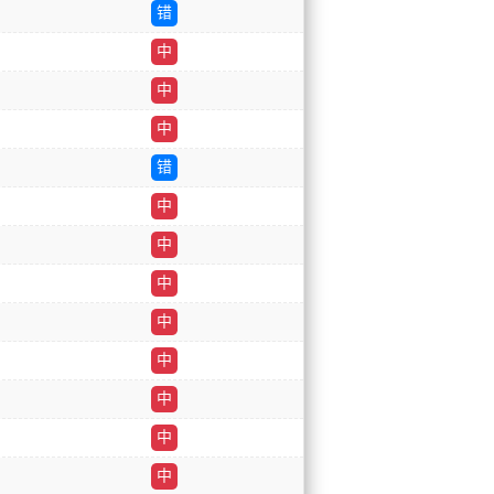
错
中
中
中
错
中
中
中
中
中
中
中
中