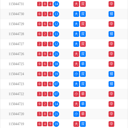
115044731
2
8
4
14
大
双
中
115044730
6
3
4
13
大
双
错
115044729
0
6
6
12
大
双
中
115044728
6
2
3
11
大
双
错
115044727
2
7
3
12
大
双
中
115044726
8
9
4
21
大
双
中
115044725
9
6
3
18
大
单
中
115044724
6
8
5
19
小
双
错
115044723
0
1
6
07
大
双
错
115044722
3
3
1
07
小
单
中
115044721
9
2
3
14
大
单
中
115044720
5
8
8
21
小
单
中
115044719
6
4
9
19
大
双
中