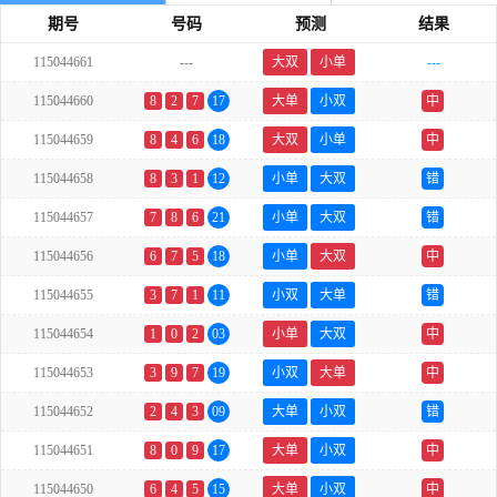
期号
号码
预测
结果
115044661
---
大双
小单
---
115044660
8
2
7
17
大单
小双
中
115044659
8
4
6
18
大双
小单
中
115044658
8
3
1
12
小单
大双
错
115044657
7
8
6
21
小单
大双
错
115044656
6
7
5
18
小单
大双
中
115044655
3
7
1
11
小双
大单
错
115044654
1
0
2
03
小单
大双
中
115044653
3
9
7
19
小双
大单
中
115044652
2
4
3
09
大单
小双
错
115044651
8
0
9
17
大单
小双
中
115044650
6
4
5
15
大单
小双
中