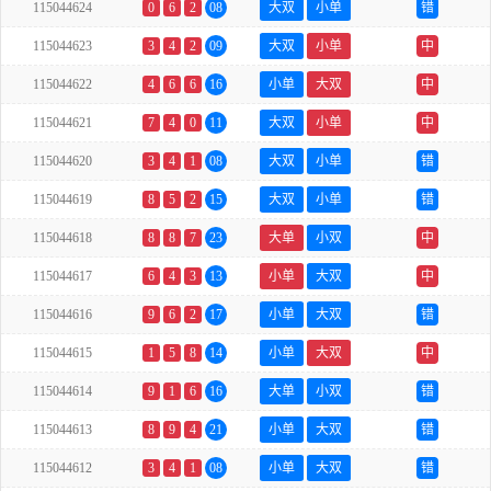
115044624
0
6
2
08
大双
小单
错
115044623
3
4
2
09
大双
小单
中
115044622
4
6
6
16
小单
大双
中
115044621
7
4
0
11
大双
小单
中
115044620
3
4
1
08
大双
小单
错
115044619
8
5
2
15
大双
小单
错
115044618
8
8
7
23
大单
小双
中
115044617
6
4
3
13
小单
大双
中
115044616
9
6
2
17
小单
大双
错
115044615
1
5
8
14
小单
大双
中
115044614
9
1
6
16
大单
小双
错
115044613
8
9
4
21
小单
大双
错
115044612
3
4
1
08
小单
大双
错