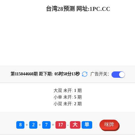
台湾28预测 网址:1PC.CC
第
115044660
期 距下期:
05
时
58
分
13
秒
广告开关：
大双
未开:
1
期
小单
未开:
5
期
小双
未开:
2
期
8
2
7
17
大
单
咪牌
+
+
=
-