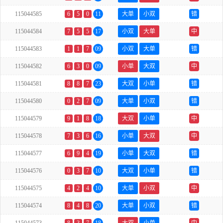
115044585
6
5
0
11
大单
小双
错
115044584
7
5
5
17
小双
大单
中
115044583
1
1
7
09
小双
大单
错
115044582
6
3
0
09
小单
大双
中
115044581
8
8
7
23
大双
小单
错
115044580
0
2
7
09
大单
小双
错
115044579
9
1
8
18
大双
小单
中
115044578
7
3
6
16
小单
大双
中
115044577
6
9
4
19
小单
大双
错
115044576
0
3
7
10
大双
小单
错
115044575
4
2
4
10
大单
小双
中
115044574
8
4
8
20
大单
小双
错