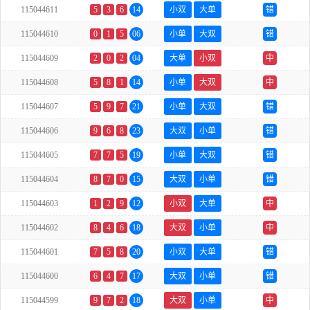
115044611
5
3
6
14
小双
大单
错
115044610
0
1
5
06
小单
大双
错
115044609
2
0
2
04
大单
小双
中
115044608
5
8
1
14
小单
大双
中
115044607
5
9
7
21
小单
大双
错
115044606
9
6
8
23
大双
小单
错
115044605
7
7
5
19
小单
大双
错
115044604
8
7
0
15
大双
小单
错
115044603
1
2
9
12
小双
大单
中
115044602
8
4
6
18
大双
小单
中
115044601
7
5
8
20
小双
大单
错
115044600
6
4
7
17
大双
小单
错
115044599
9
7
2
18
大双
小单
中