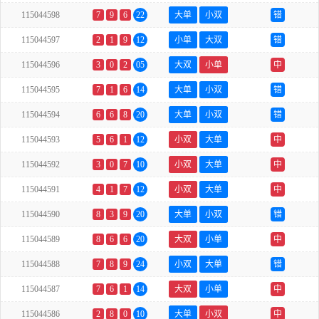
115044598
7
9
6
22
大单
小双
错
115044597
2
1
9
12
小单
大双
错
115044596
3
0
2
05
大双
小单
中
115044595
7
1
6
14
大单
小双
错
115044594
6
6
8
20
大单
小双
错
115044593
5
6
1
12
小双
大单
中
115044592
3
0
7
10
小双
大单
中
115044591
4
1
7
12
小双
大单
中
115044590
8
3
9
20
大单
小双
错
115044589
8
6
6
20
大双
小单
中
115044588
7
8
9
24
小双
大单
错
115044587
7
6
1
14
大双
小单
中
115044586
2
8
0
10
大单
小双
中