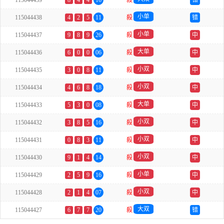
115044439
8
4
4
16
殺
错
小单
115044438
4
2
5
11
殺
错
小单
115044437
9
8
9
26
殺
中
大单
115044436
6
0
0
06
殺
中
小双
115044435
3
0
8
11
殺
中
小双
115044434
4
6
8
18
殺
中
大单
115044433
5
3
0
08
殺
中
小双
115044432
3
8
5
16
殺
中
小双
115044431
0
8
3
11
殺
中
小双
115044430
9
1
4
14
殺
中
小单
115044429
2
5
9
16
殺
中
小双
115044428
2
1
4
07
殺
中
大双
115044427
6
7
7
20
殺
错