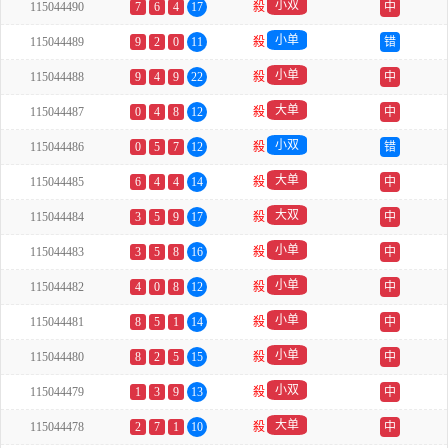
小双
115044490
7
6
4
17
殺
中
小单
115044489
9
2
0
11
殺
错
小单
115044488
9
4
9
22
殺
中
大单
115044487
0
4
8
12
殺
中
小双
115044486
0
5
7
12
殺
错
大单
115044485
6
4
4
14
殺
中
大双
115044484
3
5
9
17
殺
中
小单
115044483
3
5
8
16
殺
中
小单
115044482
4
0
8
12
殺
中
小单
115044481
8
5
1
14
殺
中
小单
115044480
8
2
5
15
殺
中
小双
115044479
1
3
9
13
殺
中
大单
115044478
2
7
1
10
殺
中