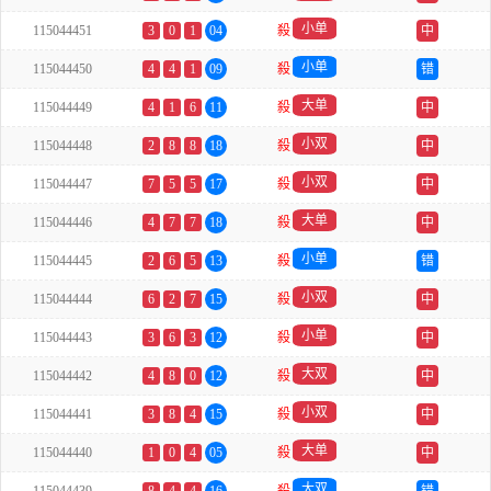
小单
115044451
3
0
1
04
殺
中
小单
115044450
4
4
1
09
殺
错
大单
115044449
4
1
6
11
殺
中
小双
115044448
2
8
8
18
殺
中
小双
115044447
7
5
5
17
殺
中
大单
115044446
4
7
7
18
殺
中
小单
115044445
2
6
5
13
殺
错
小双
115044444
6
2
7
15
殺
中
小单
115044443
3
6
3
12
殺
中
大双
115044442
4
8
0
12
殺
中
小双
115044441
3
8
4
15
殺
中
大单
115044440
1
0
4
05
殺
中
大双