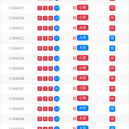
小单
115044515
7
5
7
19
殺
中
小双
115044514
8
7
4
19
殺
中
大单
115044513
5
0
3
08
殺
中
大单
115044512
9
3
9
21
殺
错
大双
115044511
9
8
5
22
殺
错
小双
115044510
6
5
3
14
殺
中
小单
115044509
5
2
5
12
殺
中
大双
115044508
3
1
9
13
殺
中
小双
115044507
1
1
7
09
殺
中
小单
115044506
7
4
9
20
殺
中
大双
115044505
6
5
7
18
殺
错
大单
115044504
9
8
3
20
殺
中
大单