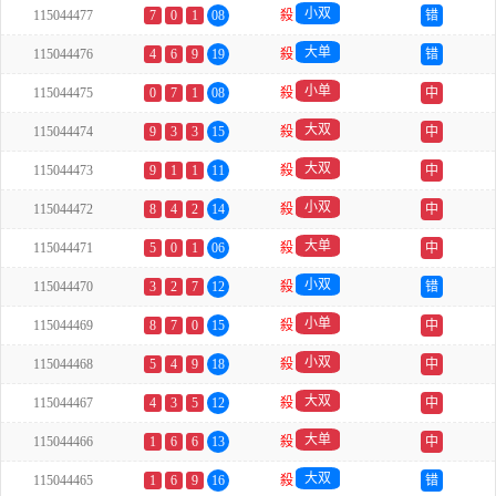
小双
115044477
7
0
1
08
殺
错
大单
115044476
4
6
9
19
殺
错
小单
115044475
0
7
1
08
殺
中
大双
115044474
9
3
3
15
殺
中
大双
115044473
9
1
1
11
殺
中
小双
115044472
8
4
2
14
殺
中
大单
115044471
5
0
1
06
殺
中
小双
115044470
3
2
7
12
殺
错
小单
115044469
8
7
0
15
殺
中
小双
115044468
5
4
9
18
殺
中
大双
115044467
4
3
5
12
殺
中
大单
115044466
1
6
6
13
殺
中
大双
115044465
1
6
9
16
殺
错