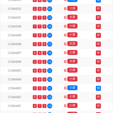
115044503
8
4
3
15
殺
错
小双
115044502
2
0
3
05
殺
中
大单
115044501
2
7
5
14
殺
中
小单
115044500
7
7
0
14
殺
中
小单
115044499
7
0
5
12
殺
中
大双
115044498
5
1
6
12
殺
中
小单
115044497
8
4
7
19
殺
中
大单
115044496
3
9
2
14
殺
中
小单
115044495
8
4
9
21
殺
中
小单
115044494
4
9
5
18
殺
中
小单
115044493
3
3
5
11
殺
错
小单
115044492
0
7
7
14
殺
中
小单
115044491
4
7
3
14
殺
中