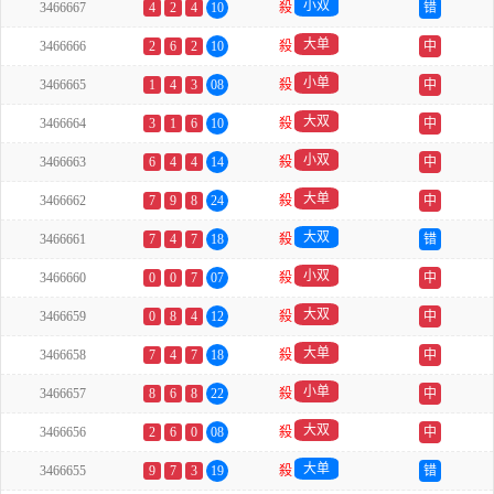
小双
3466667
4
2
4
10
殺
错
大单
3466666
2
6
2
10
殺
中
小单
3466665
1
4
3
08
殺
中
大双
3466664
3
1
6
10
殺
中
小双
3466663
6
4
4
14
殺
中
大单
3466662
7
9
8
24
殺
中
大双
3466661
7
4
7
18
殺
错
小双
3466660
0
0
7
07
殺
中
大双
3466659
0
8
4
12
殺
中
大单
3466658
7
4
7
18
殺
中
小单
3466657
8
6
8
22
殺
中
大双
3466656
2
6
0
08
殺
中
大单
3466655
9
7
3
19
殺
错