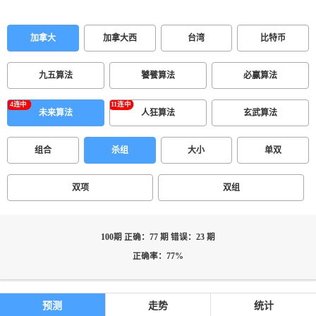
加拿大
加拿大西
台湾
比特币
九五算法
饕餮算法
必赢算法
未来算法
人狂算法
玄武算法
组合
杀组
大小
单双
双项
双组
100期 正确：77 期 错误：23 期
正确率：77%
预测
走势
统计