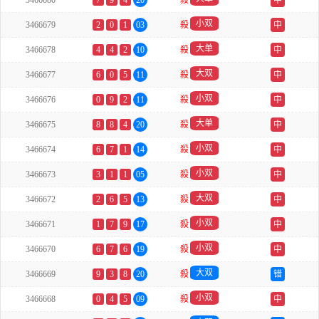
3466680
7
9
4
20
殺
中
小双
3466679
2
0
1
03
殺
中
大单
3466678
4
4
2
10
殺
中
大双
3466677
6
0
5
11
殺
中
小双
3466676
0
9
2
11
殺
中
大单
3466675
8
8
4
20
殺
中
小双
3466674
6
7
1
14
殺
中
小双
3466673
3
1
1
05
殺
中
大双
3466672
2
6
5
13
殺
中
小双
3466671
1
7
9
17
殺
中
小双
3466670
6
7
6
19
殺
中
大双
3466669
9
3
8
20
殺
错
小双
3466668
0
4
5
09
殺
中