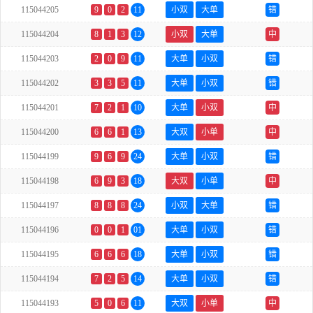
115044205
9
0
2
11
小双
大单
错
115044204
8
1
3
12
小双
大单
中
115044203
2
0
9
11
大单
小双
错
115044202
3
3
5
11
大单
小双
错
115044201
7
2
1
10
大单
小双
中
115044200
6
6
1
13
大双
小单
中
115044199
9
6
9
24
大单
小双
错
115044198
6
9
3
18
大双
小单
中
115044197
8
8
8
24
小双
大单
错
115044196
0
0
1
01
大单
小双
错
115044195
6
6
6
18
大单
小双
错
115044194
7
2
5
14
大单
小双
错
115044193
5
0
6
11
大双
小单
中