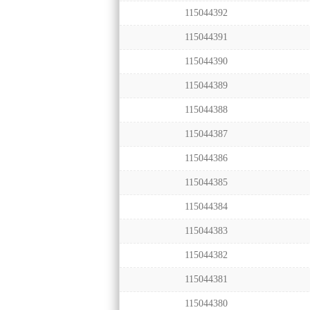
115044392
115044391
115044390
115044389
115044388
115044387
115044386
115044385
115044384
115044383
115044382
115044381
115044380