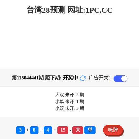
台湾28预测 网址:1PC.CC
第
115044441
期 距下期:
开奖中
广告开关：
大双
未开:
2
期
小单
未开:
1
期
小双
未开:
5
期
3
+
8
+
4
=
15
-
大
单
咪牌