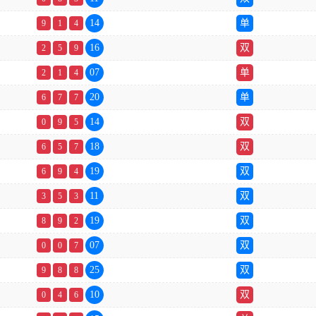
14
单
9
1
4
16
双
2
5
9
07
单
2
1
4
20
单
6
7
7
14
双
0
9
5
18
双
6
5
7
19
双
6
9
4
11
双
3
5
3
19
双
8
9
2
07
双
0
0
7
25
双
9
8
8
10
双
0
4
6