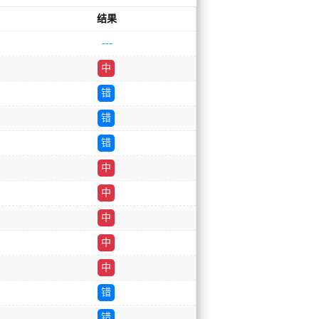
结果
---
中
错
错
错
中
中
中
中
中
错
错