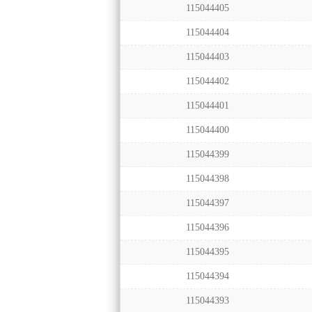
115044405
115044404
115044403
115044402
115044401
115044400
115044399
115044398
115044397
115044396
115044395
115044394
115044393