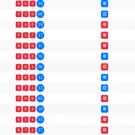
16
单
9
6
1
09
双
7
2
0
19
单
7
4
8
17
单
7
3
7
11
单
0
3
8
16
单
2
8
6
06
双
5
0
1
12
单
2
8
2
13
双
9
1
3
03
单
3
0
0
10
单
6
0
4
15
单
6
5
4
17
单
8
7
2