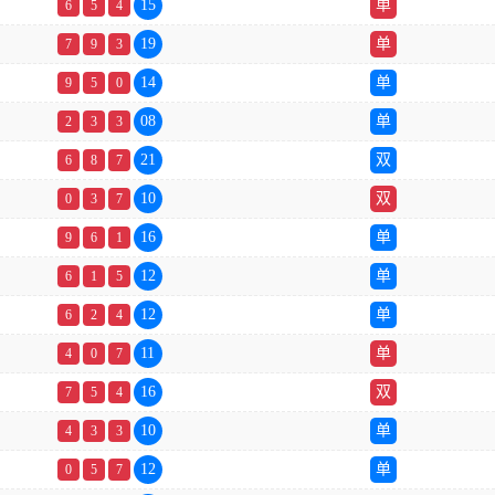
15
单
6
5
4
19
单
7
9
3
14
单
9
5
0
08
单
2
3
3
21
双
6
8
7
10
双
0
3
7
16
单
9
6
1
12
单
6
1
5
12
单
6
2
4
11
单
4
0
7
16
双
7
5
4
10
单
4
3
3
12
单
0
5
7