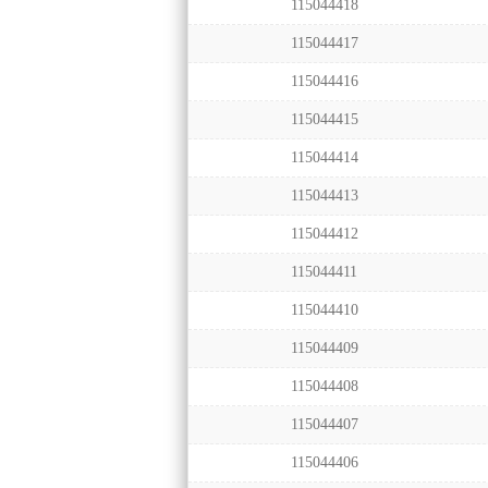
115044418
115044417
115044416
115044415
115044414
115044413
115044412
115044411
115044410
115044409
115044408
115044407
115044406