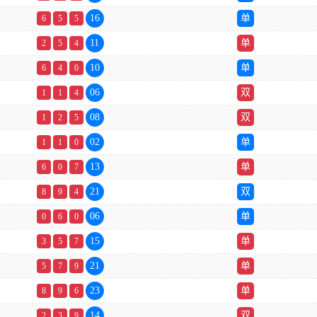
16
单
6
5
5
11
单
2
5
4
10
单
6
4
0
06
双
1
1
4
08
双
1
2
5
02
单
1
1
0
13
单
6
0
7
21
双
8
9
4
06
单
0
6
0
15
单
3
5
7
21
单
5
7
9
23
单
8
9
6
14
双
2
3
9