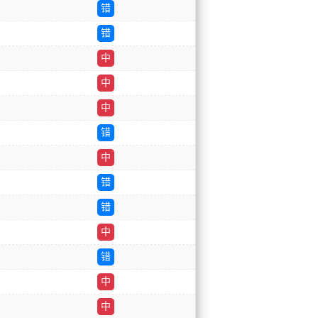
错
错
中
中
中
错
中
错
错
中
错
中
中