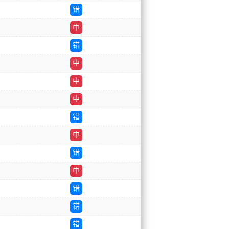
错
中
错
中
中
中
错
中
错
中
错
错
错