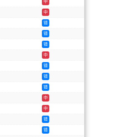
中
中
错
错
错
中
错
错
错
中
中
错
错