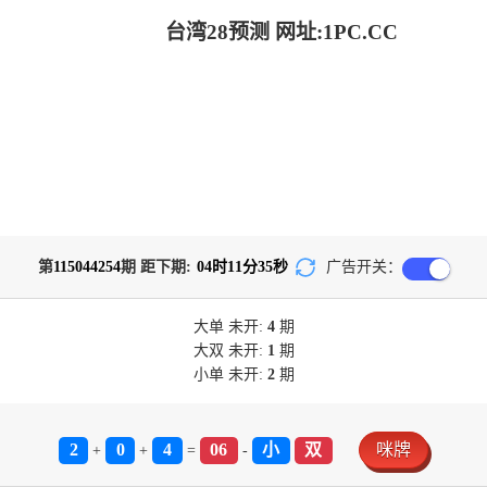
台湾28预测 网址:1PC.CC
第
115044254
期 距下期:
04
时
11
分
35
秒
广告开关：
大单
未开:
4
期
大双
未开:
1
期
小单
未开:
2
期
2
0
4
06
小
双
咪牌
+
+
=
-