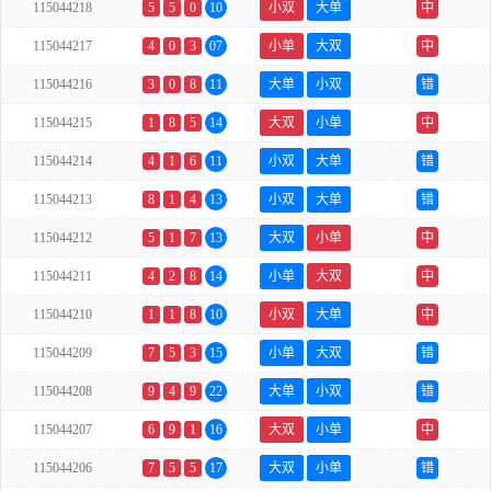
115044218
5
5
0
10
小双
大单
中
115044217
4
0
3
07
小单
大双
中
115044216
3
0
8
11
大单
小双
错
115044215
1
8
5
14
大双
小单
中
115044214
4
1
6
11
小双
大单
错
115044213
8
1
4
13
小双
大单
错
115044212
5
1
7
13
大双
小单
中
115044211
4
2
8
14
小单
大双
中
115044210
1
1
8
10
小双
大单
中
115044209
7
5
3
15
小单
大双
错
115044208
9
4
9
22
大单
小双
错
115044207
6
9
1
16
大双
小单
中
115044206
7
5
5
17
大双
小单
错