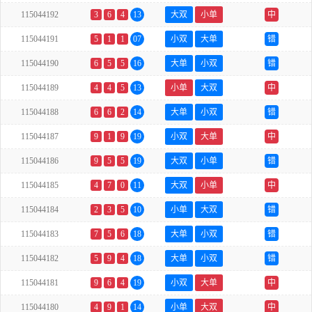
115044192
3
6
4
13
大双
小单
中
115044191
5
1
1
07
小双
大单
错
115044190
6
5
5
16
大单
小双
错
115044189
4
4
5
13
小单
大双
中
115044188
6
6
2
14
大单
小双
错
115044187
9
1
9
19
小双
大单
中
115044186
9
5
5
19
大双
小单
错
115044185
4
7
0
11
大双
小单
中
115044184
2
3
5
10
小单
大双
错
115044183
7
5
6
18
大单
小双
错
115044182
5
9
4
18
大单
小双
错
115044181
9
6
4
19
小双
大单
中
115044180
4
9
1
14
小单
大双
中