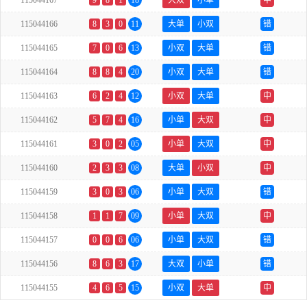
115044167
9
8
1
18
大双
小单
中
115044166
8
3
0
11
大单
小双
错
115044165
7
0
6
13
小双
大单
错
115044164
8
8
4
20
小双
大单
错
115044163
6
2
4
12
小双
大单
中
115044162
5
7
4
16
小单
大双
中
115044161
3
0
2
05
小单
大双
中
115044160
2
3
3
08
大单
小双
中
115044159
3
0
3
06
小单
大双
错
115044158
1
1
7
09
小单
大双
中
115044157
0
0
6
06
小单
大双
错
115044156
8
6
3
17
大双
小单
错
115044155
4
6
5
15
小双
大单
中