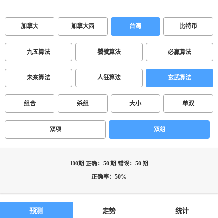
加拿大
加拿大西
台湾
比特币
九五算法
饕餮算法
必赢算法
未来算法
人狂算法
玄武算法
组合
杀组
大小
单双
双项
双组
100期 正确：50 期 错误：50 期
正确率：50%
预测
走势
统计