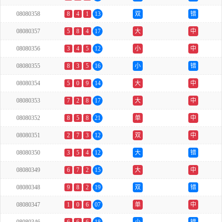
08080358
8
4
1
13
双
错
08080357
5
8
4
17
大
中
08080356
3
4
5
12
小
中
08080355
8
3
5
16
小
错
08080354
5
0
9
14
大
中
08080353
7
2
8
17
大
中
08080352
8
5
8
21
单
中
08080351
2
7
3
12
双
中
08080350
3
5
4
12
大
错
08080349
6
7
2
15
大
中
08080348
9
8
2
19
双
错
08080347
1
0
6
07
单
中