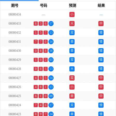
期号
号码
预测
结果
08080434
---
小
---
08080433
8
3
6
17
大
中
08080432
1
5
7
13
双
错
08080431
7
7
0
14
单
错
08080430
0
8
8
16
单
错
08080429
1
0
2
03
双
错
08080428
0
8
5
13
大
错
08080427
4
5
5
14
双
中
08080426
4
8
1
13
小
中
08080425
8
1
0
09
单
中
08080424
7
4
6
17
双
错
08080423
8
9
7
24
单
错