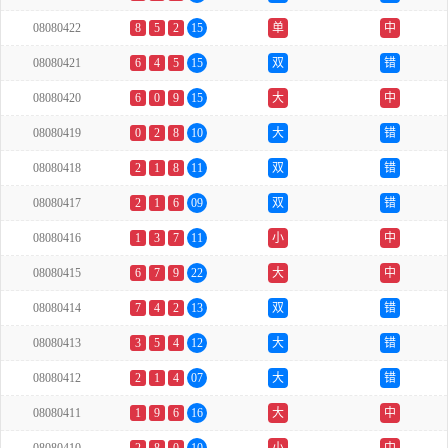
08080422
8
5
2
15
单
中
08080421
6
4
5
15
双
错
08080420
6
0
9
15
大
中
08080419
0
2
8
10
大
错
08080418
2
1
8
11
双
错
08080417
2
1
6
09
双
错
08080416
1
3
7
11
小
中
08080415
6
7
9
22
大
中
08080414
7
4
2
13
双
错
08080413
3
5
4
12
大
错
08080412
2
1
4
07
大
错
08080411
1
9
6
16
大
中