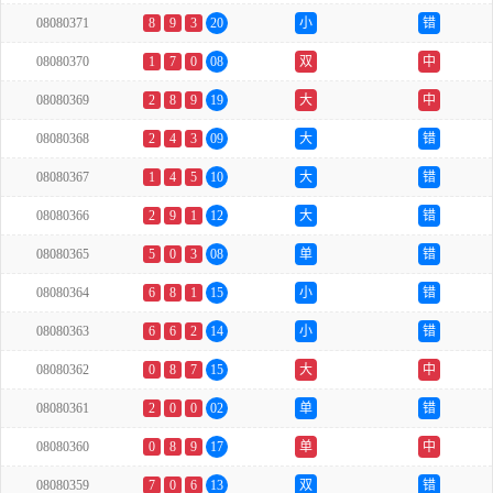
08080371
8
9
3
20
小
错
08080370
1
7
0
08
双
中
08080369
2
8
9
19
大
中
08080368
2
4
3
09
大
错
08080367
1
4
5
10
大
错
08080366
2
9
1
12
大
错
08080365
5
0
3
08
单
错
08080364
6
8
1
15
小
错
08080363
6
6
2
14
小
错
08080362
0
8
7
15
大
中
08080361
2
0
0
02
单
错
08080360
0
8
9
17
单
中
08080359
7
0
6
13
双
错