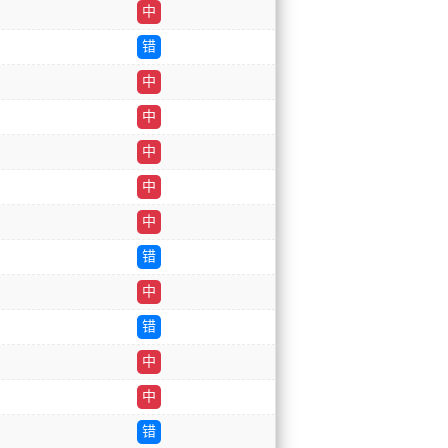
中
错
中
中
中
中
中
错
中
错
中
中
错