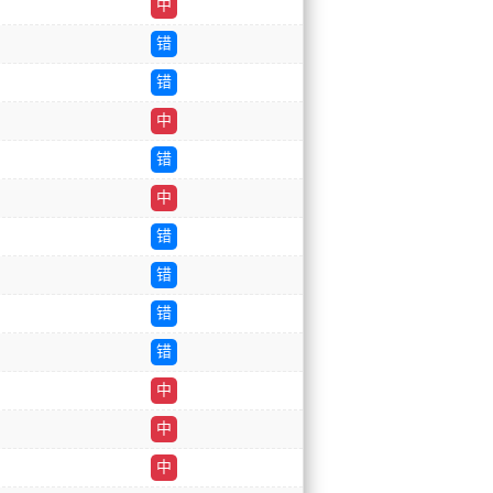
中
错
错
中
错
中
错
错
错
错
中
中
中