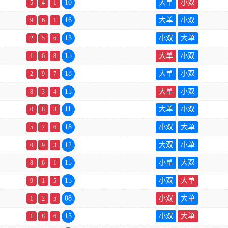
10
大单
小双
5
4
1
16
大单
小双
9
6
1
13
小双
大单
2
5
6
15
大单
小双
1
6
8
18
大单
小双
2
9
7
15
大单
小双
8
3
4
11
大单
小双
0
8
3
18
小双
大单
5
7
6
12
大双
小单
0
9
3
15
小单
大双
8
6
1
15
小双
大单
9
1
5
08
小双
大单
1
2
5
15
小双
大单
1
8
6