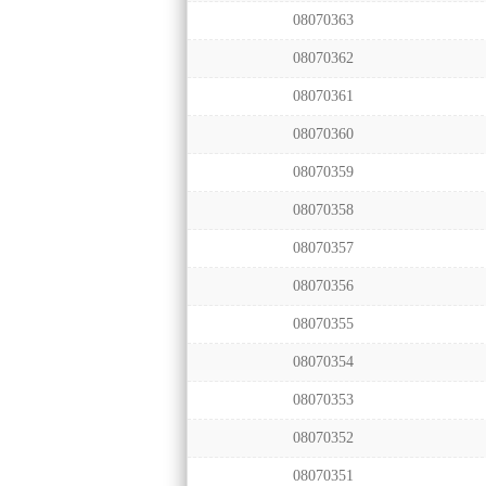
08070363
08070362
08070361
08070360
08070359
08070358
08070357
08070356
08070355
08070354
08070353
08070352
08070351