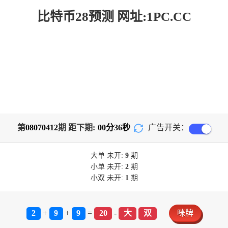
比特币28预测 网址:1PC.CC
第
08070412
期 距下期:
00
分
36
秒
广告开关：
大单
未开:
9
期
小单
未开:
2
期
小双
未开:
1
期
2
+
9
+
9
=
20
-
大
双
咪牌