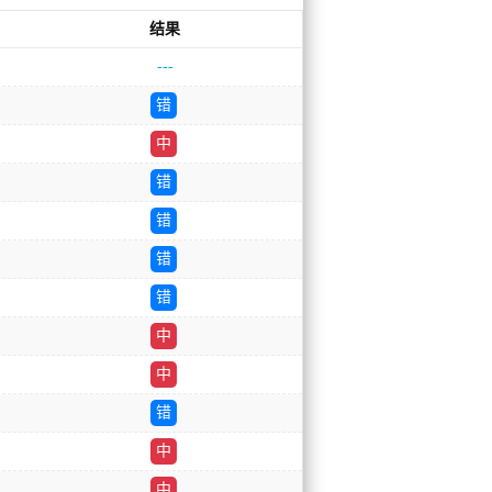
结果
---
错
中
错
错
错
错
中
中
错
中
中