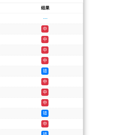
结果
---
中
中
中
中
错
中
中
中
错
中
错