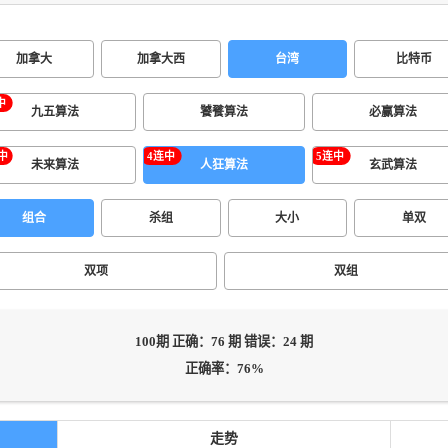
加拿大
加拿大西
台湾
比特币
九五算法
饕餮算法
必赢算法
未来算法
人狂算法
玄武算法
组合
杀组
大小
单双
双项
双组
100期 正确：76 期 错误：24 期
正确率：76%
走势