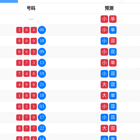
号码
预测
---
小
单
06
小
单
2
0
4
18
小
双
9
0
9
09
小
双
0
6
3
13
小
单
3
7
3
19
小
双
7
4
8
21
大
双
4
9
8
18
大
单
1
8
9
03
小
双
0
2
1
17
小
双
1
7
9
22
大
双
8
7
7
14
小
单
8
0
6