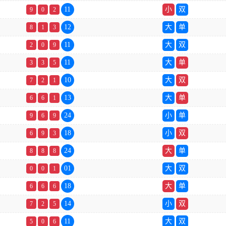
11
小
双
9
0
2
12
大
单
8
1
3
11
大
双
2
0
9
11
大
单
3
3
5
10
大
双
7
2
1
13
大
单
6
6
1
24
小
单
9
6
9
18
小
双
6
9
3
24
大
单
8
8
8
01
大
双
0
0
1
18
大
单
6
6
6
14
小
双
7
2
5
11
大
双
5
0
6