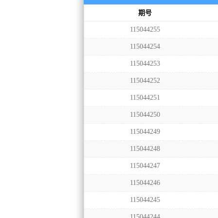
期号
115044255
115044254
115044253
115044252
115044251
115044250
115044249
115044248
115044247
115044246
115044245
115044244