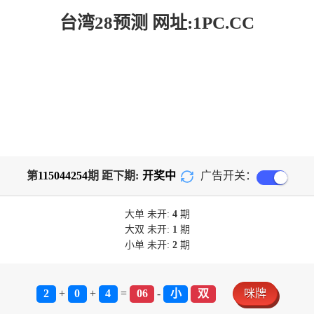
台湾28预测 网址:1PC.CC
第
115044254
期 距下期:
开奖中
广告开关：
大单
未开:
4
期
大双
未开:
1
期
小单
未开:
2
期
2
+
0
+
4
=
06
-
小
双
咪牌