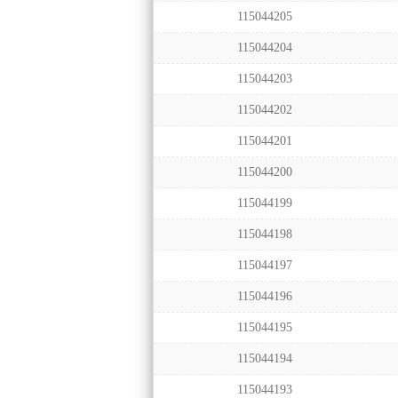
115044205
115044204
115044203
115044202
115044201
115044200
115044199
115044198
115044197
115044196
115044195
115044194
115044193