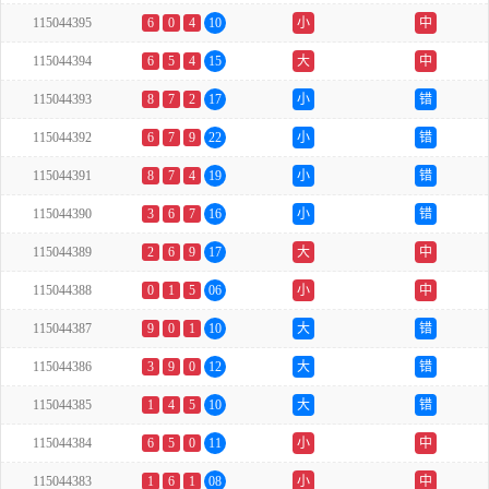
115044395
6
0
4
10
小
中
115044394
6
5
4
15
大
中
115044393
8
7
2
17
小
错
115044392
6
7
9
22
小
错
115044391
8
7
4
19
小
错
115044390
3
6
7
16
小
错
115044389
2
6
9
17
大
中
115044388
0
1
5
06
小
中
115044387
9
0
1
10
大
错
115044386
3
9
0
12
大
错
115044385
1
4
5
10
大
错
115044384
6
5
0
11
小
中
115044383
1
6
1
08
小
中