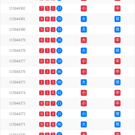
115044382
7
5
1
13
小
中
115044381
8
0
2
10
大
错
115044380
9
0
1
10
大
错
115044379
6
5
5
16
大
中
115044378
2
5
4
11
大
错
115044377
6
4
0
10
小
中
115044376
1
1
4
06
小
中
115044375
1
2
5
08
大
错
115044374
1
1
0
02
小
中
115044373
6
0
7
13
小
中
115044372
8
9
4
21
小
错
115044371
0
6
0
06
大
错