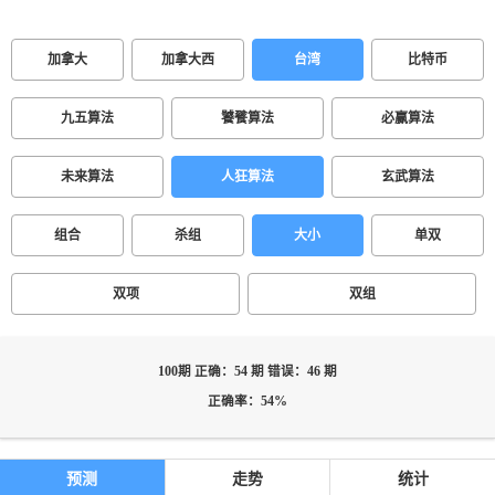
加拿大
加拿大西
台湾
比特币
九五算法
饕餮算法
必赢算法
未来算法
人狂算法
玄武算法
组合
杀组
大小
单双
双项
双组
100期 正确：54 期 错误：46 期
正确率：54%
预测
走势
统计