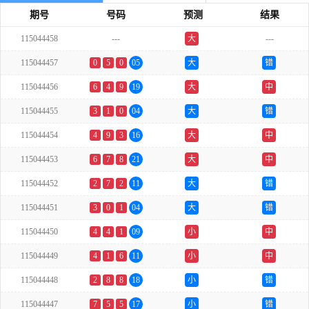
期号
号码
预测
结果
115044458
---
大
---
单
115044457
0
5
0
05
大
错
115044456
6
4
9
19
大
中
115044455
3
1
0
04
大
错
115044454
4
9
3
16
大
中
115044453
6
7
8
21
大
中
115044452
2
7
2
11
大
错
115044451
3
0
1
04
大
错
115044450
4
4
1
09
小
中
115044449
4
1
6
11
小
中
115044448
2
8
8
18
小
错
115044447
7
5
5
17
小
错