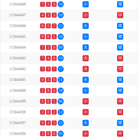
115044408
7
5
4
16
小
错
115044407
4
3
3
10
小
中
115044406
0
5
7
12
大
错
115044405
9
6
1
16
小
错
115044404
7
2
0
09
大
错
115044403
7
4
8
19
大
中
115044402
7
3
7
17
大
中
115044401
0
3
8
11
大
错
115044400
2
8
6
16
小
错
115044399
5
0
1
06
小
中
115044398
2
8
2
12
小
中
115044397
9
1
3
13
大
错
115044396
3
0
0
03
小
中