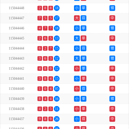
115044448
2
8
8
18
小
单
错
115044447
7
5
5
17
大
双
中
115044446
4
7
7
18
小
单
错
115044445
2
6
5
13
大
单
中
115044444
6
2
7
15
小
双
错
115044443
3
6
3
12
大
单
错
115044442
4
8
0
12
小
单
中
115044441
3
8
4
15
小
单
中
115044440
1
0
4
05
小
双
中
115044439
8
4
4
16
小
单
错
115044438
4
2
5
11
小
单
中
115044437
9
8
9
26
小
双
中