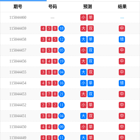
期号
号码
预测
结果
115044460
---
小
单
---
115044459
4
5
9
18
大
双
中
115044458
3
4
5
12
大
单
错
115044457
0
5
0
05
小
双
中
115044456
6
4
9
19
大
双
中
115044455
3
1
0
04
大
双
中
115044454
4
9
3
16
小
单
错
115044453
6
7
8
21
大
双
中
115044452
2
7
2
11
小
单
中
115044451
3
0
1
04
大
双
中
115044450
4
4
1
09
小
单
中
115044449
4
1
6
11
大
单
中