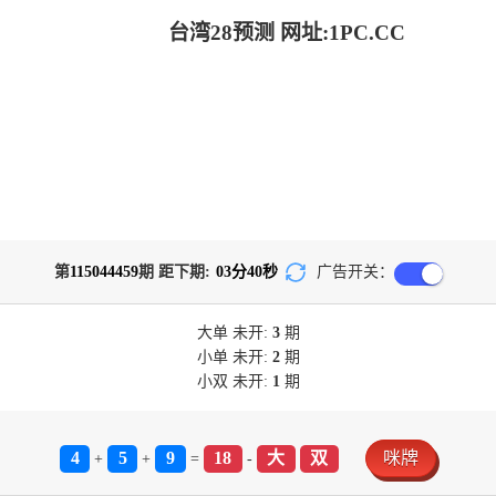
台湾28预测 网址:1PC.CC
第
115044459
期 距下期:
03
分
40
秒
广告开关：
大单
未开:
3
期
小单
未开:
2
期
小双
未开:
1
期
4
5
9
18
大
双
咪牌
+
+
=
-