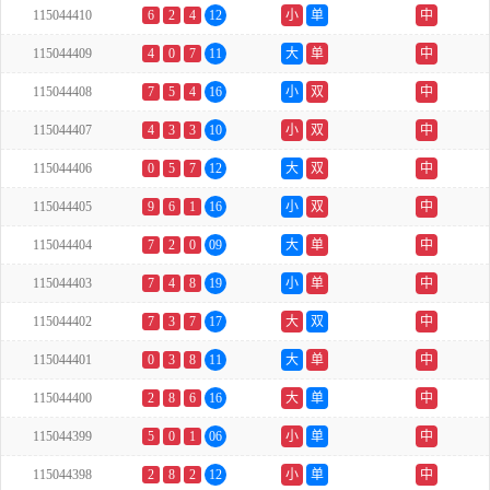
115044410
6
2
4
12
小
单
中
115044409
4
0
7
11
大
单
中
115044408
7
5
4
16
小
双
中
115044407
4
3
3
10
小
双
中
115044406
0
5
7
12
大
双
中
115044405
9
6
1
16
小
双
中
115044404
7
2
0
09
大
单
中
115044403
7
4
8
19
小
单
中
115044402
7
3
7
17
大
双
中
115044401
0
3
8
11
大
单
中
115044400
2
8
6
16
大
单
中
115044399
5
0
1
06
小
单
中
115044398
2
8
2
12
小
单
中