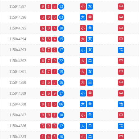
115044397
9
1
3
13
小
双
中
115044396
3
0
0
03
大
单
中
115044395
6
0
4
10
小
单
中
115044394
6
5
4
15
大
双
中
115044393
8
7
2
17
小
双
错
115044392
6
7
9
22
大
单
中
115044391
8
7
4
19
大
双
中
115044390
3
6
7
16
大
单
中
115044389
2
6
9
17
小
单
中
115044388
0
1
5
06
大
单
错
115044387
9
0
1
10
小
单
中
115044386
3
9
0
12
大
单
错
115044385
1
4
5
10
小
单
中