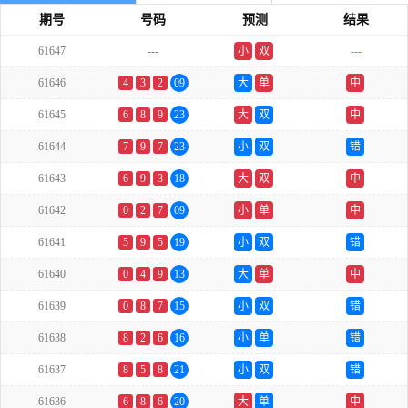
期号
号码
预测
结果
61647
---
小
双
---
61646
4
3
2
09
大
单
中
61645
6
8
9
23
大
双
中
61644
7
9
7
23
小
双
错
61643
6
9
3
18
大
双
中
61642
0
2
7
09
小
单
中
61641
5
9
5
19
小
双
错
61640
0
4
9
13
大
单
中
61639
0
8
7
15
小
双
错
61638
8
2
6
16
小
单
错
61637
8
5
8
21
小
双
错
61636
6
8
6
20
大
单
中