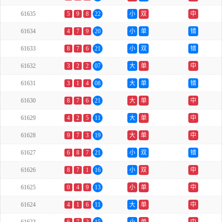
61635
5
9
8
22
小
双
中
61634
4
7
9
20
小
单
错
61633
8
7
6
21
小
双
错
61632
3
2
2
07
大
单
中
61631
3
1
4
08
大
单
错
61630
8
7
6
21
大
单
中
61629
4
2
5
11
大
单
中
61628
9
7
3
19
大
单
中
61627
6
8
7
21
小
双
错
61626
8
7
1
16
小
双
中
61625
0
4
9
13
小
单
中
61624
4
1
6
11
大
单
中