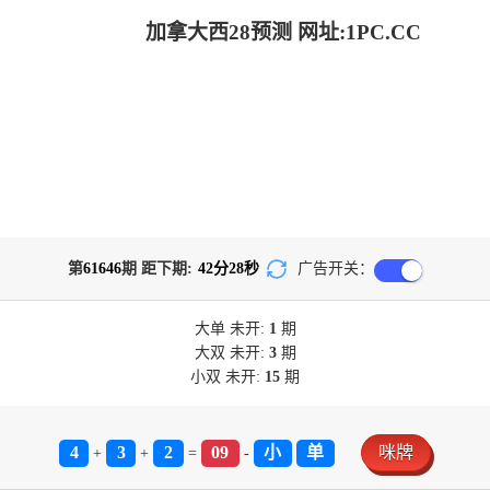
加拿大西28预测 网址:1PC.CC
第
61646
期 距下期:
42
分
28
秒
广告开关：
大单
未开:
1
期
大双
未开:
3
期
小双
未开:
15
期
4
3
2
09
小
单
咪牌
+
+
=
-