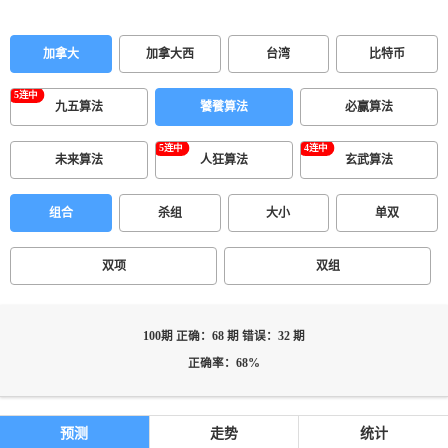
加拿大
加拿大西
台湾
比特币
九五算法
饕餮算法
必赢算法
未来算法
人狂算法
玄武算法
组合
杀组
大小
单双
双项
双组
100期 正确：68 期 错误：32 期
正确率：68%
预测
走势
统计