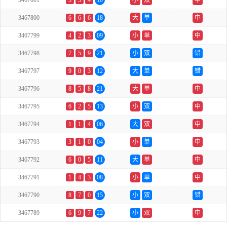
3467801
3
3
4
10
小
双
中
3467800
6
6
6
18
大
单
中
3467799
4
2
3
09
小
单
中
3467798
7
5
9
21
小
双
错
3467797
9
0
3
12
大
单
错
3467796
8
5
8
21
大
单
中
3467795
6
2
5
13
小
双
中
3467794
1
1
4
06
大
双
中
3467793
3
1
0
04
小
单
中
3467792
6
0
5
11
大
单
中
3467791
1
4
3
08
小
单
中
3467790
8
7
0
15
小
双
错
3467789
6
9
7
22
小
双
中