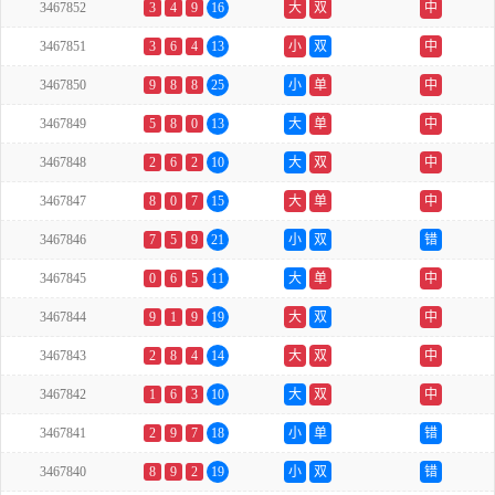
3467852
3
4
9
16
大
双
中
3467851
3
6
4
13
小
双
中
3467850
9
8
8
25
小
单
中
3467849
5
8
0
13
大
单
中
3467848
2
6
2
10
大
双
中
3467847
8
0
7
15
大
单
中
3467846
7
5
9
21
小
双
错
3467845
0
6
5
11
大
单
中
3467844
9
1
9
19
大
双
中
3467843
2
8
4
14
大
双
中
3467842
1
6
3
10
大
双
中
3467841
2
9
7
18
小
单
错
3467840
8
9
2
19
小
双
错