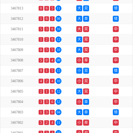
3467813
0
6
5
11
大
双
错
3467812
1
6
1
08
大
单
错
3467811
5
3
8
16
大
双
中
3467810
1
2
9
12
大
双
中
3467809
0
5
5
10
大
双
中
3467808
5
0
4
09
小
单
中
3467807
9
1
5
15
小
双
错
3467806
4
2
4
10
小
双
中
3467805
2
1
9
12
大
双
中
3467804
3
3
6
12
小
单
中
3467803
1
3
0
04
大
单
错
3467802
5
2
4
11
小
单
中