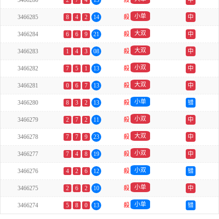
3466286
2
7
4
13
殺
中
小单
3466285
8
4
2
14
殺
中
大双
3466284
6
6
9
21
殺
中
大双
3466283
1
4
3
08
殺
中
小双
3466282
7
5
1
13
殺
中
大双
3466281
0
6
7
13
殺
中
小单
3466280
8
3
2
13
殺
错
小双
3466279
2
7
2
11
殺
中
大双
3466278
7
7
9
23
殺
中
小双
3466277
7
4
8
19
殺
中
小双
3466276
4
2
6
12
殺
错
小单
3466275
2
6
2
10
殺
中
小单
3466274
5
8
0
13
殺
错