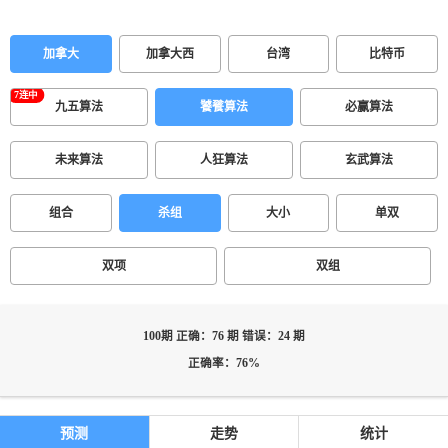
加拿大
加拿大西
台湾
比特币
九五算法
饕餮算法
必赢算法
未来算法
人狂算法
玄武算法
组合
杀组
大小
单双
双项
双组
100期 正确：76 期 错误：24 期
正确率：76%
预测
走势
统计