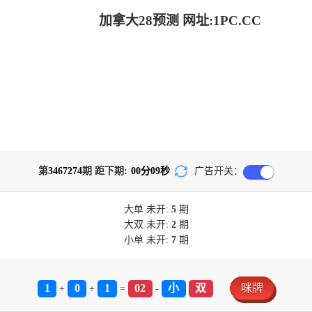
加拿大28预测 网址:1PC.CC
第
3467274
期 距下期:
00
分
09
秒
广告开关：
大单
未开:
5
期
大双
未开:
2
期
小单
未开:
7
期
1
0
1
02
小
双
咪牌
+
+
=
-