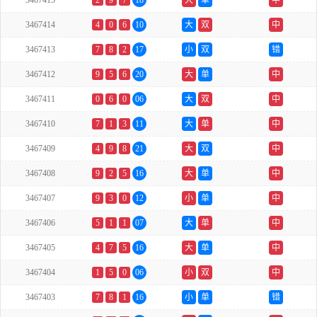
3467415
2
9
7
18
大
单
中
3467414
4
0
6
10
大
双
中
3467413
7
8
2
17
小
双
错
3467412
9
5
6
20
大
单
中
3467411
0
6
0
06
大
双
中
3467410
7
1
3
11
大
单
中
3467409
4
9
8
21
大
双
中
3467408
9
2
5
16
大
单
中
3467407
9
3
0
12
小
单
中
3467406
5
1
1
07
大
单
中
3467405
4
7
5
16
大
单
中
3467404
1
5
0
06
小
双
中
3467403
7
8
1
16
小
单
错