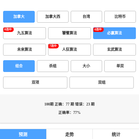
加拿大
加拿大西
台湾
比特币
九五算法
饕餮算法
必赢算法
未来算法
人狂算法
玄武算法
组合
杀组
大小
单双
双项
双组
100期 正确：77 期 错误：23 期
正确率：77%
预测
走势
统计