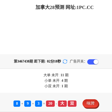
加拿大28预测 网址:1PC.CC
第
3467438
期 距下期:
02
分
18
秒
广告开关：
大单
未开:
11
期
小单
未开:
4
期
小双
未开:
1
期
8
9
3
20
大
双
咪牌
+
+
=
-