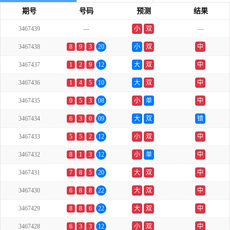
期号
号码
预测
结果
3467439
---
小
双
---
3467438
8
9
3
20
小
双
中
3467437
1
2
9
12
大
双
中
3467436
1
4
5
10
大
双
中
3467435
0
5
3
08
小
单
中
3467434
6
3
0
09
大
双
错
3467433
5
5
2
12
小
双
中
3467432
8
1
3
12
小
单
中
3467431
7
8
5
20
大
双
中
3467430
6
8
8
22
大
双
中
3467429
8
8
6
22
大
双
中
3467428
6
3
3
12
小
双
中