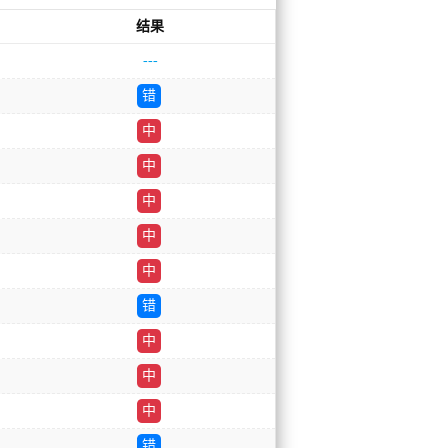
结果
---
错
中
中
中
中
中
错
中
中
中
错