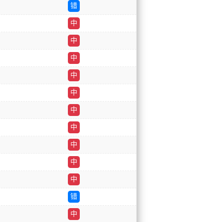
错
中
中
中
中
中
中
中
中
中
中
错
中