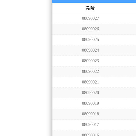
期号
08090027
08090026
08090025
08090024
08090023
08090022
08090021
08090020
08090019
08090018
08090017
08090016