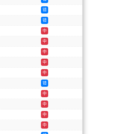
错
错
中
中
中
中
中
错
中
中
中
中