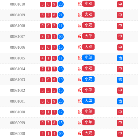
小双
08081010
3
8
9
20
殺
中
大双
08081009
6
7
8
21
殺
中
小双
08081008
9
0
2
11
殺
中
大单
08081007
3
2
1
06
殺
中
大双
08081006
8
0
7
15
殺
中
小单
08081005
4
1
6
11
殺
错
小双
08081004
7
1
5
13
殺
中
小双
08081003
4
0
6
10
殺
错
小单
08081002
5
5
5
15
殺
中
大单
08081001
6
8
9
23
殺
错
小单
08081000
9
1
7
17
殺
中
小单
08080999
0
7
8
15
殺
中
大双
08080998
4
1
4
09
殺
中