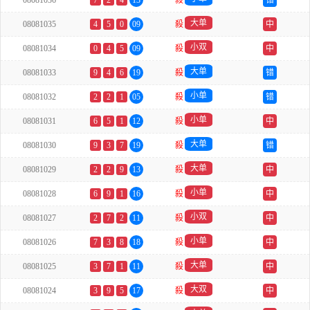
08081036
7
2
4
13
殺
错
大单
08081035
4
5
0
09
殺
中
小双
08081034
0
4
5
09
殺
中
大单
08081033
9
4
6
19
殺
错
小单
08081032
2
2
1
05
殺
错
小单
08081031
6
5
1
12
殺
中
大单
08081030
9
3
7
19
殺
错
大单
08081029
2
2
9
13
殺
中
小单
08081028
6
9
1
16
殺
中
小双
08081027
2
7
2
11
殺
中
小单
08081026
7
3
8
18
殺
中
大单
08081025
3
7
1
11
殺
中
大双
08081024
3
9
5
17
殺
中