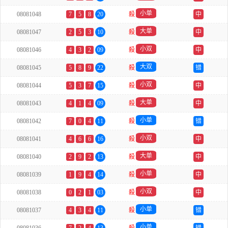
小单
08081048
7
5
8
20
殺
中
大单
08081047
2
5
3
10
殺
中
小双
08081046
4
3
2
09
殺
中
大双
08081045
5
8
9
22
殺
错
小双
08081044
5
3
7
15
殺
中
大单
08081043
4
1
4
09
殺
中
小单
08081042
7
0
4
11
殺
错
小双
08081041
4
6
6
16
殺
中
大单
08081040
2
9
2
13
殺
中
小单
08081039
1
9
4
14
殺
中
小双
08081038
0
2
1
03
殺
中
小单
08081037
4
3
4
11
殺
错
小单