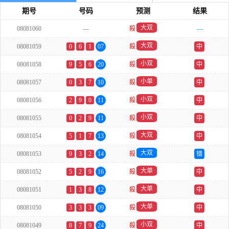
期号
号码
预测
结果
大双
08081060
---
殺
---
大双
08081059
0
6
1
07
殺
中
小双
08081058
9
5
6
20
殺
中
小单
08081057
0
3
7
10
殺
中
小双
08081056
2
9
0
11
殺
中
小双
08081055
0
2
9
11
殺
中
大双
08081054
5
1
7
13
殺
中
大双
08081053
9
3
2
14
殺
错
大单
08081052
5
2
9
16
殺
中
大单
08081051
1
3
8
12
殺
中
大单
08081050
3
3
3
09
殺
中
小双
08081049
8
7
9
24
殺
中