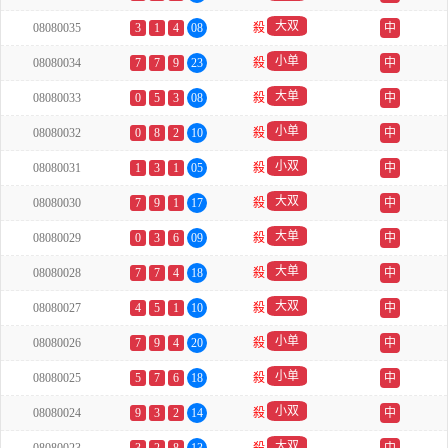
大双
08080035
3
1
4
08
殺
中
小单
08080034
7
7
9
23
殺
中
大单
08080033
0
5
3
08
殺
中
小单
08080032
0
8
2
10
殺
中
小双
08080031
1
3
1
05
殺
中
大双
08080030
7
9
1
17
殺
中
大单
08080029
0
3
6
09
殺
中
大单
08080028
7
7
4
18
殺
中
大双
08080027
4
5
1
10
殺
中
小单
08080026
7
9
4
20
殺
中
小单
08080025
5
7
6
18
殺
中
小双
08080024
9
3
2
14
殺
中
大双