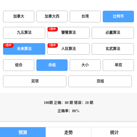
加拿大
加拿大西
台湾
比特币
九五算法
饕餮算法
必赢算法
未来算法
人狂算法
玄武算法
组合
杀组
大小
单双
双项
双组
100期 正确：80 期 错误：20 期
正确率：80%
预测
走势
统计