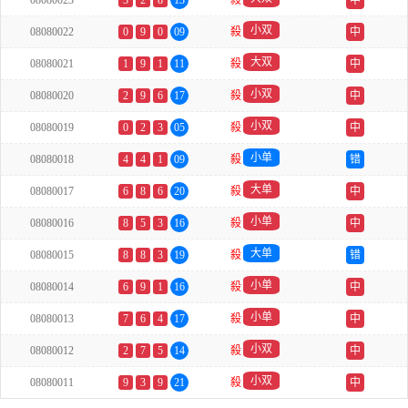
08080023
3
2
8
13
殺
中
小双
08080022
0
9
0
09
殺
中
大双
08080021
1
9
1
11
殺
中
小双
08080020
2
9
6
17
殺
中
小双
08080019
0
2
3
05
殺
中
小单
08080018
4
4
1
09
殺
错
大单
08080017
6
8
6
20
殺
中
小单
08080016
8
5
3
16
殺
中
大单
08080015
8
8
3
19
殺
错
小单
08080014
6
9
1
16
殺
中
小单
08080013
7
6
4
17
殺
中
小双
08080012
2
7
5
14
殺
中
小双
08080011
9
3
9
21
殺
中