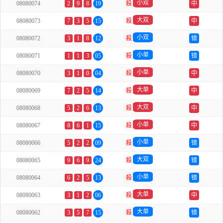
小双
08080074
2
9
8
19
殺
中
大双
08080073
7
3
5
15
殺
中
小双
08080072
3
1
8
12
殺
错
小单
08080071
1
1
3
05
殺
错
小单
08080070
3
1
0
04
殺
中
大单
08080069
7
2
5
14
殺
中
大双
08080068
5
2
6
13
殺
中
小单
08080067
8
6
1
15
殺
中
小单
08080066
5
2
2
09
殺
错
大双
08080065
9
6
9
24
殺
错
小单
08080064
6
2
5
13
殺
错
大单
08080063
3
1
2
06
殺
中
大单
08080062
3
5
7
15
殺
错